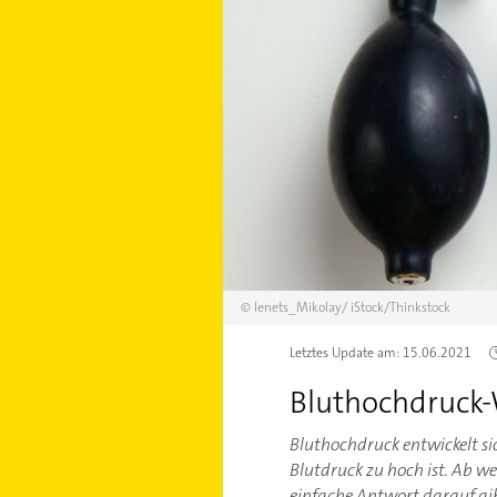
©
Ienets_Mikolay/
iStock/Thinkstock
Letztes Update am:
15.06.2021
Bluthochdruck-
Bluthochdruck entwickelt si
Blutdruck zu hoch ist. Ab 
einfache Antwort darauf gi