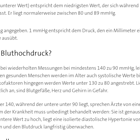
 (unterer Wert) entspricht dem niedrigsten Wert, der sich währe
sst. Er liegt normalerweise zwischen 80 und 89 mmHg.
g angegeben. 1 mmHg entspricht dem Druck, den ein Millimeter ei
e ausübt.
 Bluthochdruck?
e bei wiederholten Messungen bei mindestens 140 zu 90 mmHg, lei
en gesunden Menschen werden im Alter auch systolische Werte bi
kofaktoren hingegen werden Werte unter 130 zu 80 angestrebt. Li
lich an, sind Blutgefäße, Herz und Gehirn in Gefahr.
er 140, während der untere unter 90 liegt, sprechen Ärzte von eine
m der Krankheit muss unbedingt behandelt werden: Sie ist genaus
ntere Wert zu hoch, liegt eine isolierte diastolische Hypertonie vor
 und den Blutdruck langfristig überwachen.