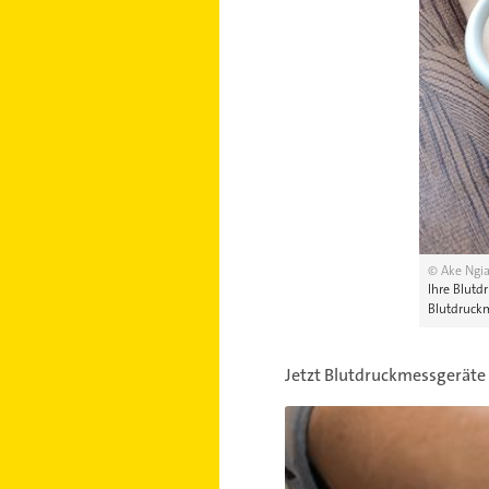
© Ake Ngi
Ihre Blutd
Blutdruck
Jetzt Blutdruckmessgeräte 
Blutdruckmessgeräte im Ver