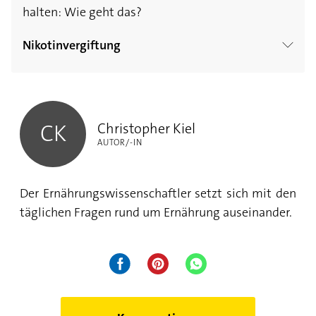
halten: Wie geht das?
Nikotinvergiftung
Das sind die Symptome einer
Christopher Kiel
Nikotinvergiftung
Christopher Kiel
CK
Nikotinvergiftung - was tun? So behandelt
AUTOR/-IN
man eine Nikotinvergiftung
Nikotinvergiftung: Kommt der Nikotinschock
Der Ernährungswissenschaftler setzt sich mit den
tatsächlich vom Rauchen?
täglichen Fragen rund um Ernährung auseinander.