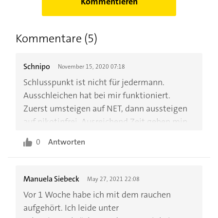
Kommentieren
Kommentare (5)
Schnipo
November 15, 2020 07:18
Schlusspunkt ist nicht für jedermann.
Ausschleichen hat bei mir funktioniert.
Zuerst umsteigen auf NET, dann aussteigen
auf nikotinfrei. Ausreichend Zeit geben min.
1-2 Jahre oder mehr. Dranbleiben! Es geht
0
Antworten
langsam aber die Nachhaltigkeit ist besser.
Keine Verlusterfahrung.
Manuela Siebeck
May 27, 2021 22:08
Vor 1 Woche habe ich mit dem rauchen
aufgehört. Ich leide unter