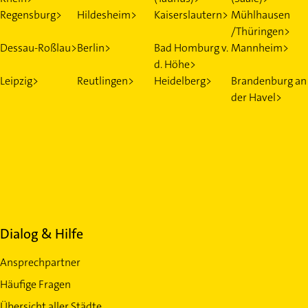
Regensburg>
Hildesheim>
Kaiserslautern>
Mühlhausen
/Thüringen>
Dessau-Roßlau>
Berlin>
Bad Homburg v.
Mannheim>
d. Höhe>
Leipzig>
Reutlingen>
Heidelberg>
Brandenburg an
der Havel>
Dialog & Hilfe
Ansprechpartner
Häufige Fragen
Übersicht aller Städte