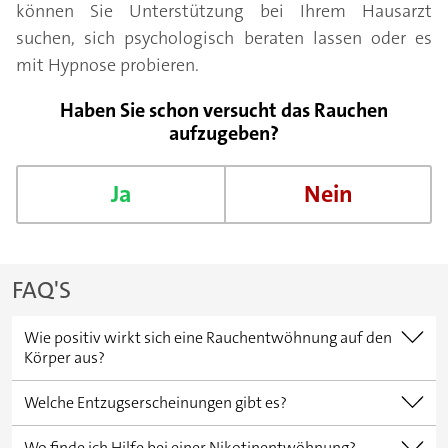
können Sie Unterstützung bei Ihrem Hausarzt
suchen, sich psychologisch beraten lassen oder es
mit Hypnose probieren.
Haben Sie schon versucht das Rauchen
aufzugeben?
Ja
Nein
FAQ'S
Wie positiv wirkt sich eine Rauchentwöhnung auf den
Körper aus?
- Puls und Blutdruck sinken
Welche Entzugserscheinungen gibt es?
- Sauerstoffsättigung im Blut steigt
- Gereiztheit bis hin zu Aggressivität
- Herzinfarktrisiko sinkt ein bisschen
Wo finde ich Hilfe bei einer Nikotinentwöhnung?