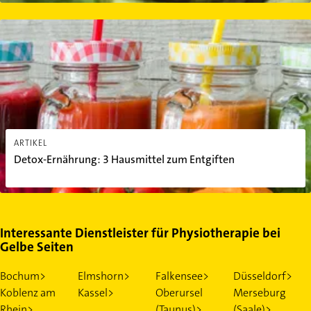
Detox-Ernährung: 3 Hausmittel zum Entgiften
ARTIKEL
Detox-Ernährung: 3 Hausmittel zum Entgiften
Interessante Dienstleister für Physiotherapie bei
Gelbe Seiten
Bochum>
Elmshorn>
Falkensee>
Düsseldorf>
Koblenz am
Kassel>
Oberursel
Merseburg
Rhein>
(Taunus)>
(Saale)>