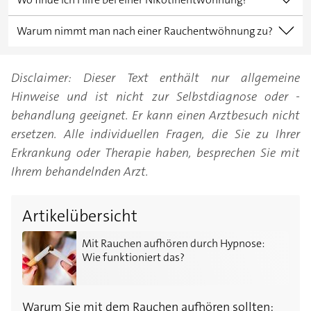
- Launenhaftigkeit
- Geruchs- und Geschmackssinn werden deutlich
Um trotz der Versuchung rauchfrei zu bleiben,
- Kopfschmerzen
Warum nimmt man nach einer Rauchentwöhnung zu?
besser
können Sie Unterstützung bei
- Schlafstörungen
- Atemprobleme werden weniger
Nikotin sorgt dafür, dass der Körper Kohlenhydrate
Ihrem
Hausarzt
suchen, sich psychologisch beraten
- Schwitzen
- Lunge beginnt mit der Reinigung
und Fette schneller verarbeitet; der
Disclaimer: Dieser Text enthält nur allgemeine
lassen oder es mit
Hypnose
probieren.
- Zittern
- Kreislauf stabilisiert sich
Kalorienverbrauch ist bei Rauchern höher als bei
Hinweise und ist nicht zur Selbstdiagnose oder -
- Konzentrationsstörungen
- Wundheilung und allgemeines Hautbild
Nichtrauchern. Essen Betroffene nach dem
behandlung geeignet. Er kann einen Arztbesuch nicht
- Unaufmerksamkeit
verbessern sich
Nikotinentzug immer noch genauso viel wie vorher,
ersetzen. Alle individuellen Fragen, die Sie zu Ihrer
- Gesteigerter Appetit
obwohl sie weniger verbrauchen, nehmen sie
Erkrankung oder Therapie haben, besprechen Sie mit
- Gewichtszunahme
schleichend zu.
Ihrem behandelnden Arzt.
Artikelübersicht
Mit Rauchen aufhören durch Hypnose: Wie funktionie
Mit Rauchen aufhören durch Hypnose:
Wie funktioniert das?
Warum Sie mit dem Rauchen aufhören sollten: