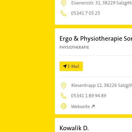
Eisenerzstr. 31,
38229 Salzgitt
05341 7 05 25
Ergo & Physiotherapie So
PHYSIOTHERAPIE
E-Mail
Riesentrapp 12,
38226 Salzgit
05341 1 89 94 89
Webseite
Kowalik D.