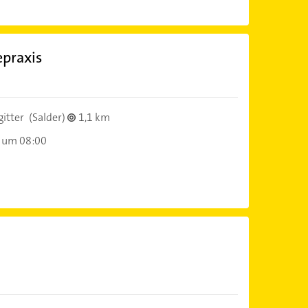
epraxis
itter
(Salder)
1,1 km
 um 08:00