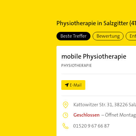
Physiotherapie
in
Salzgitter
(
4
Beste Treffer
Bewertung
En
mobile Physiotherapie
PHYSIOTHERAPIE
E-Mail
Kattowitzer Str. 31,
38226 Salz
Geschlossen
–
Öffnet Montag
01520 9 67 66 87