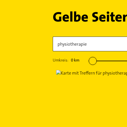
Umkreis:
0
km