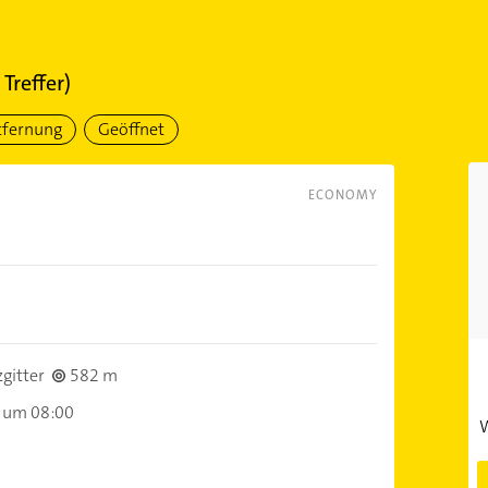
1
Treffer)
tfernung
Geöffnet
ECONOMY
gitter
582 m
 um 08:00
W