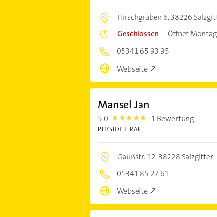
Hirschgraben 6,
38226 Salzgit
Geschlossen
–
Öffnet Montag
05341 65 93 95
Webseite
Mansel Jan
5,0
1 Bewertung
5.0
PHYSIOTHERAPIE
Gaußstr. 12,
38228 Salzgitter
05341 85 27 61
Webseite