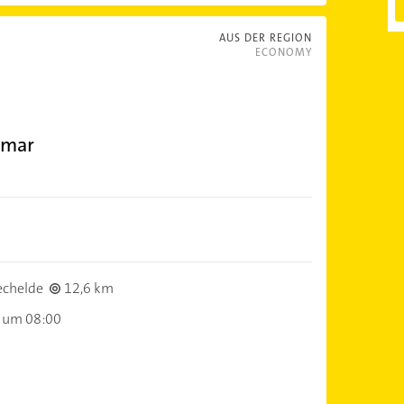
AUS DER REGION
ECONOMY
smar
echelde
12,6 km
 um 08:00