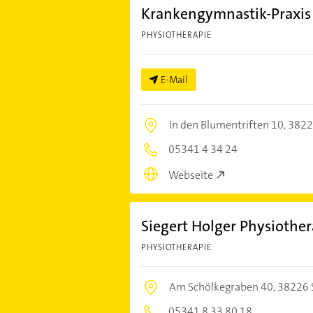
Krankengymnastik-Praxis
PHYSIOTHERAPIE
E-Mail
In den Blumentriften 10,
38226
05341 4 34 24
Webseite
Siegert Holger Physiother
PHYSIOTHERAPIE
Am Schölkegraben 40,
38226 S
05341 8 33 80 18