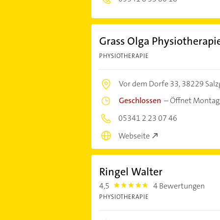
Grass Olga Physiotherapi
PHYSIOTHERAPIE
Vor dem Dorfe 33,
38229 Salzg
Geschlossen
–
Öffnet Montag
05341 2 23 07 46
Webseite
Ringel Walter
4,5
4 Bewertungen
4.5
PHYSIOTHERAPIE