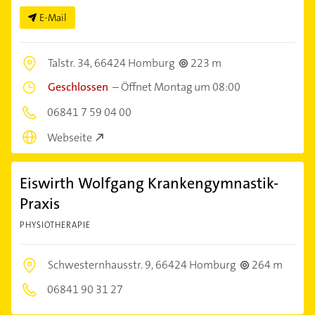
E-Mail
Talstr. 34,
66424 Homburg
223 m
Geschlossen
–
Öffnet Montag um 08:00
06841 7 59 04 00
Webseite
Eiswirth Wolfgang Krankengymnastik-
Praxis
PHYSIOTHERAPIE
Schwesternhausstr. 9,
66424 Homburg
264 m
06841 90 31 27