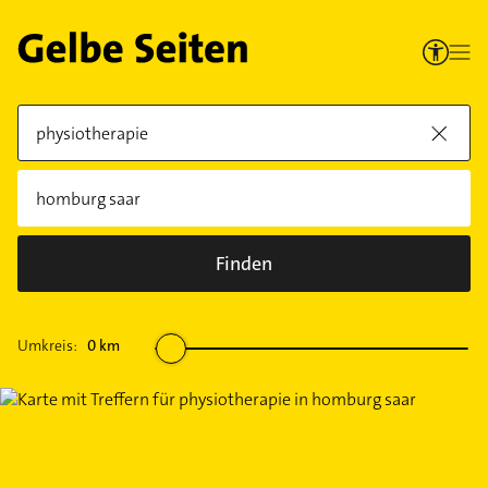
Finden
Umkreis:
0
km