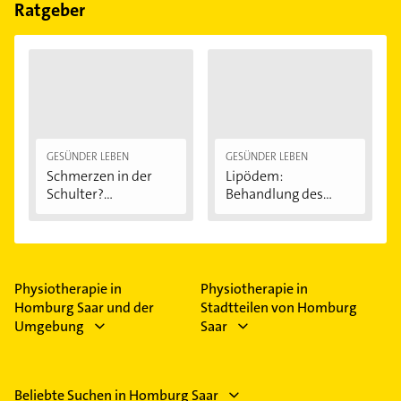
Feiertagen abweichen können.
Ratgeber
GESÜNDER LEBEN
GESÜNDER LEBEN
Schmerzen in der
Lipödem:
Schulter?
Behandlung des
Eingeklemmtes...
"Reiterhosen-
Syndroms"
Physiotherapie in
Physiotherapie in
Homburg Saar und der
Stadtteilen von Homburg
Umgebung
Saar
Beliebte Suchen in Homburg Saar