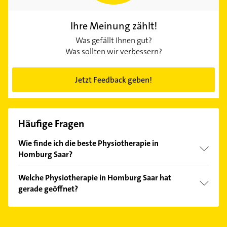
Ihre Meinung zählt!
Was gefällt Ihnen gut?
Was sollten wir verbessern?
Jetzt Feedback geben!
Häufige Fragen
Wie finde ich die beste Physiotherapie in
Homburg Saar?
Vergleichen Sie alle Anbieter anhand echter
Welche Physiotherapie in Homburg Saar hat
Kundenmeinungen und profitieren Sie von den
gerade geöffnet?
Empfehlungen. Die Suchergebnisse können Sie sich
einfach nach
Bewertungen
sortiert anzeigen lassen.
Im Anbieter-Bereich finden Sie alle
Öffnungszeiten
.
Bitte beachten Sie, dass diese an Sonn- und