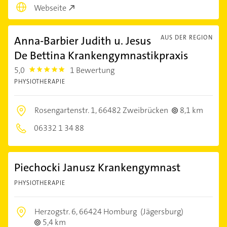
Webseite
Anna-Barbier Judith u. Jesus
AUS DER REGION
De Bettina Krankengymnastikpraxis
5,0
1 Bewertung
5.0
PHYSIOTHERAPIE
Rosengartenstr. 1,
66482 Zweibrücken
8,1 km
06332 1 34 88
Piechocki Janusz Krankengymnast
PHYSIOTHERAPIE
Herzogstr. 6,
66424 Homburg
(Jägersburg)
5,4 km