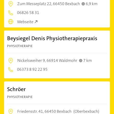
Zum Messeplatz 22,
66450 Bexbach
6,9 km
06826 58 31
Webseite
Beysiegel Denis Physiotherapiepraxis
PHYSIOTHERAPIE
Nickelsweiher 9,
66914 Waldmohr
7 km
06373 8 92 22 95
Schröer
PHYSIOTHERAPIE
Friedensstr. 41,
66450 Bexbach
(Oberbexbach)