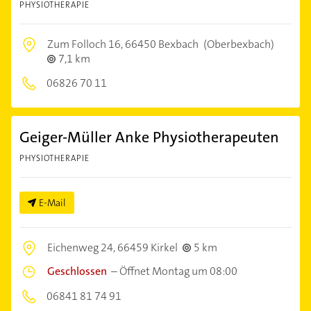
PHYSIOTHERAPIE
Zum Folloch 16,
66450 Bexbach
(Oberbexbach)
7,1 km
06826 70 11
Geiger-Müller Anke Physiotherapeuten
PHYSIOTHERAPIE
E-Mail
Eichenweg 24,
66459 Kirkel
5 km
Geschlossen
–
Öffnet Montag um 08:00
06841 81 74 91