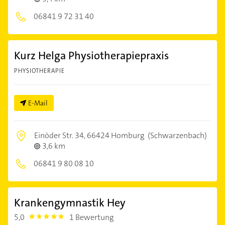
06841 9 72 31 40
Kurz Helga Physiotherapiepraxis
PHYSIOTHERAPIE
E-Mail
Einöder Str. 34,
66424 Homburg
(Schwarzenbach)
3,6 km
06841 9 80 08 10
Krankengymnastik Hey
5,0
1 Bewertung
5.0