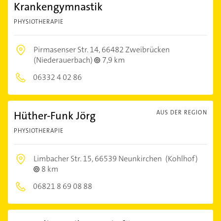
Krankengymnastik
PHYSIOTHERAPIE
Pirmasenser Str. 14,
66482 Zweibrücken
(Niederauerbach)
7,9 km
06332 4 02 86
Hüther-Funk Jörg
AUS DER REGION
PHYSIOTHERAPIE
Limbacher Str. 15,
66539 Neunkirchen
(Kohlhof)
8 km
06821 8 69 08 88