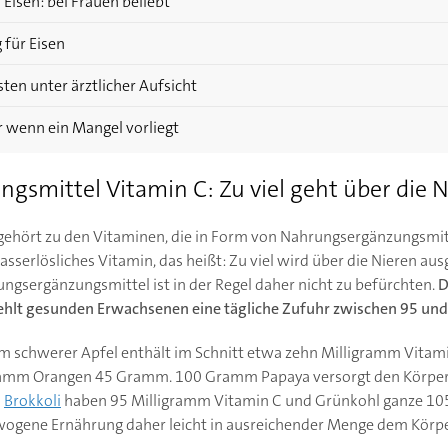
isen: bei Frauen beliebt
für Eisen
en unter ärztlicher Aufsicht
 wenn ein Mangel vorliegt
smittel Vitamin C: Zu viel geht über die N
 gehört zu den Vitaminen, die in Form von Nahrungsergänzungsm
asserlösliches Vitamin, das heißt: Zu viel wird über die Nieren aus
gsergänzungsmittel ist in der Regel daher nicht zu befürchten.
D
ehlt gesunden Erwachsenen eine tägliche Zufuhr zwischen 95 un
mm schwerer Apfel enthält im Schnitt etwa zehn Milligramm Vita
amm Orangen 45 Gramm. 100 Gramm Papaya versorgt den Körper 
m
Brokkoli
haben 95 Milligramm Vitamin C und Grünkohl ganze 105
ewogene Ernährung daher leicht in ausreichender Menge dem Körp