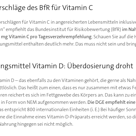
chläge des BfR für Vitamin C
chlägen für Vitamin C in angereicherten Lebensmitteln inklusiv
“ empfiehlt das Bundesinstitut für Risikobewertung (BfR)
im Na
 mg Vitamin C pro Tagesverzehrempfehlung
. Schauen Sie auf die
gsmittel enthalten deutlich mehr. Das muss nicht sein und bring
gsmittel Vitamin D: Überdosierung droht
itamin D – das ebenfalls zu den Vitaminen gehört, die gerne als N
öslich. Das heißt zum einen, dass es nur zusammen mit etwas Fe
en reichert es sich im Fettgewebe des Körpers an. Das kann zu ei
n in Form von NEM aufgenommen werden.
Die DGE empfiehlt eine
Das entspricht 800 internationalen Einheiten (i. E.) Bei häufiger S
e die Einnahme eines Vitamin-D-Präparats erreicht werden, so di
Nahrung hingegen sei nicht möglich.