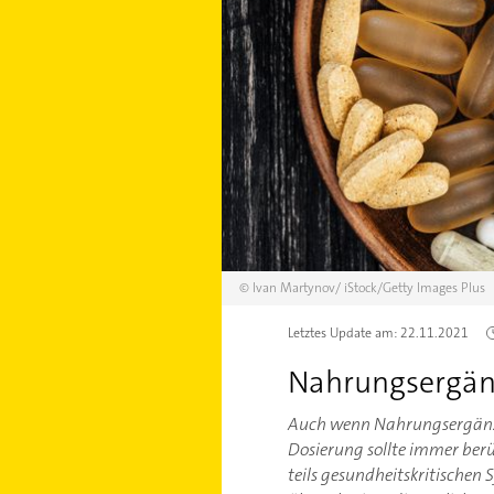
©
Ivan Martynov/
iStock/Getty Images Plus
Letztes Update am:
22.11.2021
Nahrungsergän
Auch wenn Nahrungsergänzun
Dosierung sollte immer ber
teils gesundheitskritischen 