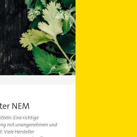
bter NEM
eln: Eine richtige
ierung mit unangenehmen und
 Viele Hersteller