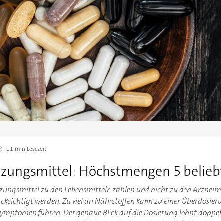
11 min
Lesezeit
zungsmittel: Höchstmengen 5 belie
gsmittel zu den Lebensmitteln zählen und nicht zu den Arzneimitt
ücksichtigt werden. Zu viel an Nährstoffen kann zu einer Überdos
Symptomen führen. Der genaue Blick auf die Dosierung lohnt doppelt: