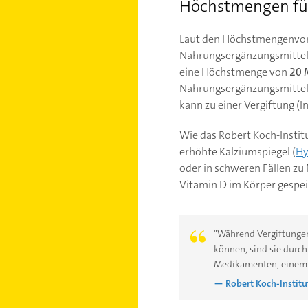
Höchstmengen fü
Laut den Höchstmengenvors
Nahrungsergänzungsmitteln
eine Höchstmenge von
20 
Nahrungsergänzungsmittel e
kann zu einer Vergiftung (
Wie das Robert Koch-Instit
erhöhte Kalziumspiegel (
Hy
oder in schweren Fällen z
Vitamin D im Körper gespei
"Während Vergiftungen
können, sind sie dur
Medikamenten, einem h
— Robert Koch-Institut