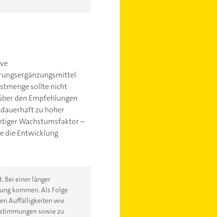
ive
hrungsergänzungsmittel
hstmenge sollte nicht
t über den Empfehlungen
n dauerhaft zu hoher
chtiger Wachstumsfaktor –
se die Entwicklung
 Bei einer länger
ilung kommen. Als Folge
n Auffälligkeiten wie
rstimmungen sowie zu