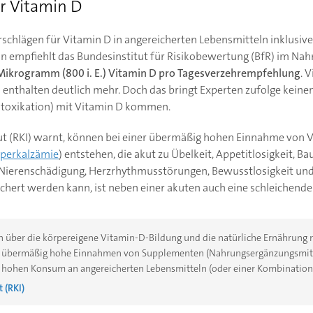
r Vitamin D
chlägen für Vitamin D in angereicherten Lebensmitteln inklusive
 empfiehlt das Bundesinstitut für Risikobewertung (BfR) im Na
Mikrogramm (800 i. E.) Vitamin D pro Tagesverzehrempfehlung
. 
nthalten deutlich mehr. Doch das bringt Experten zufolge keinen
Intoxikation) mit Vitamin D kommen.
ut (RKI) warnt, können bei einer übermäßig hohen Einnahme von 
perkalzämie
) entstehen, die akut zu Übelkeit, Appetitlosigkeit, 
u Nierenschädigung, Herzrhythmusstörungen, Bewusstlosigkeit un
chert werden kann, ist neben einer akuten auch eine schleichend
 über die körpereigene Vitamin-D-Bildung und die natürliche Ernährung n
ch übermäßig hohe Einnahmen von Supplementen (Nahrungsergänzungsmitt
ohen Konsum an angereicherten Lebensmitteln (oder einer Kombination d
 (RKI)