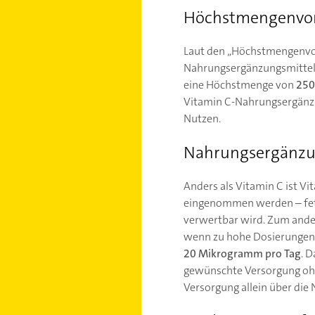
Höchstmengenvors
Laut den „Höchstmengenvors
Nahrungsergänzungsmitteln
eine Höchstmenge von
250
Vitamin C-Nahrungsergänzun
Nutzen.
Nahrungsergänzun
Anders als Vitamin C ist V
eingenommen werden – fettl
verwertbar wird. Zum ander
wenn zu hohe Dosierunge
20 Mikrogramm pro Tag
. 
gewünschte Versorgung ohn
Versorgung allein über die 