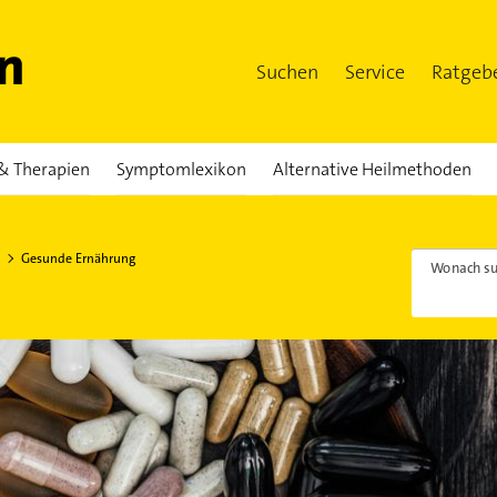
Suchen
Service
Ratgeb
& Therapien
Symptomlexikon
Alternative Heilmethoden
Gesunde Ernährung
Wonach su