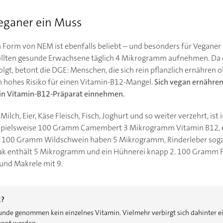
eganer ein Muss
 Form von NEM ist ebenfalls beliebt – und besonders für Veganer 
llten gesunde Erwachsene täglich 4 Mikrogramm aufnehmen. Da d
olgt, betont die DGE: Menschen, die sich rein pflanzlich ernähren
n hohes Risiko für einen Vitamin-B12-Mangel.
Sich vegan ernähren
in Vitamin-B12-Präparat einnehmen.
ilch, Eier, Käse Fleisch, Fisch, Joghurt und so weiter verzehrt, ist
eispielsweise 100 Gramm Camembert 3 Mikrogramm Vitamin B12
. 100 Gramm Wildschwein haben 5 Mikrogramm, Rinderleber soga
 enthält 5 Mikrogramm und ein Hühnerei knapp 2. 100 Gramm Fo
und Makrele mit 9.
2?
unde genommen kein einzelnes Vitamin. Vielmehr verbirgt sich dahinter 
annt werden.