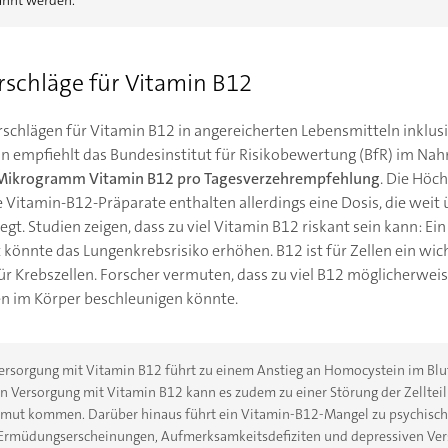
chläge für Vitamin B12
chlägen für Vitamin B12 in angereicherten Lebensmitteln inklus
 empfiehlt das Bundesinstitut für Risikobewertung (BfR) im Na
Mikrogramm Vitamin B12 pro Tagesverzehrempfehlung
. Die Höc
e Vitamin-B12-Präparate enthalten allerdings eine Dosis, die wei
egt. Studien zeigen, dass zu viel Vitamin B12 riskant sein kann: Ei
 könnte das Lungenkrebsrisiko erhöhen. B12 ist für Zellen ein wi
r Krebszellen. Forscher vermuten, dass zu viel B12 möglicherwei
n im Körper beschleunigen könnte.
ersorgung mit Vitamin B12 führt zu einem Anstieg an Homocystein im Blut.
en Versorgung mit Vitamin B12 kann es zudem zu einer Störung der Zellte
armut kommen. Darüber hinaus führt ein Vitamin-B12-Mangel zu psychische
Ermüdungserscheinungen, Aufmerksamkeitsdefiziten und depressiven Ve