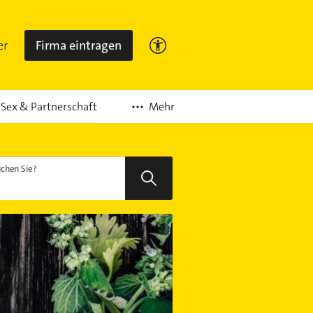
er
Firma eintragen
Mehr
Sex & Partnerschaft
chen Sie?