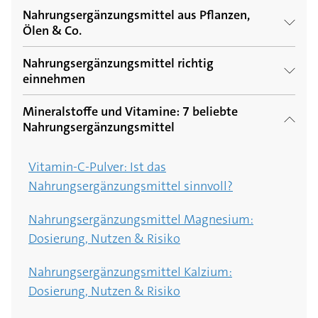
Nahrungsergänzungsmittel aus Pflanzen,
Ölen & Co.
Nahrungsergänzungsmittel richtig
Gefährliche Kieselerde? Wirkung und Risiken
einnehmen
des Nahrungsergänzungsmittels
Mineralstoffe und Vitamine: 7 beliebte
Nahrungsergänzungsmittel und Medikamente
Heilpflanze Kurkuma: Bekämpft Entzündungen
Nahrungsergänzungsmittel
vorsichtig kombinieren
Angereicherte Salze: Sind Jodsalz und Co.
Vitamin-C-Pulver: Ist das
Schwangere, Veganer, Ältere: Welche
ungesund?
Nahrungsergänzungsmittel sinnvoll?
Nahrungsergänzungsmittel sind sinnvoll?
Nahrungsergänzungsmittel Flohsamenschalen
Nahrungsergänzungsmittel Magnesium:
Krank durch Nahrungsergänzungsmittel:
für die Verdauung
Dosierung, Nutzen & Risiko
Mögliche Nebenwirkungen
Proteinpulver: Ist Eiweißpulver für den
Nahrungsergänzungsmittel Kalzium:
Morgens oder abends?
Muskelaufbau wirklich gut?
Dosierung, Nutzen & Risiko
Nahrungsergänzungsmittel richtig einnehmen
Nahrungsergänzungsmittel Spirulina: Wie