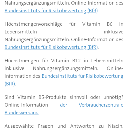
einem Mangel verbunden sein. Regelmäßige
Nahrungsergänzungsmitteln. Online-Information des
bakterielle Gärung, wie etwa bei Sauerkraut oder
Schweinefilet decken. Oder wenn über den Tag 6
Blutuntersuchungen sind bei diesen Risikogruppen
Bundesinstituts für Risikobewertung (BfR)
Sauerteig, Spuren von Vitamin B12 enthalten. Auch
.
Esslöffel Haferflocken, 20 Gramm
daher sinnvoll.
Meeresalgen wie Nori, Shiitake-Pilze und Produkte
Sonnenblumenkerne, 150 Gramm Erbsen und 2
Höchstmengenvorschläge für Vitamin B6 in
mit Cyanobakterien gelten als pflanzliche Vitamin
Scheiben Weizenvollkornbrot verzehrt werden.
Lebensmitteln inklusive
B12-Lieferanten.
Nahrungsergänzungsmitteln. Online-Information des
Bundesinstituts für Risikobewertung (BfR)
.
Höchstmengen für Vitamin B12 in Lebensmitteln
inklusive Nahrungsergänzungsmitteln. Online-
Information des
Bundesinstituts für Risikobewertung
(BfR)
.
Sind Vitamin B5-Produkte sinnvoll oder unnötig?
Online-Information
der Verbraucherzentrale
Bundesverband
.
Ausgewählte Fragen und Antworten zu Niacin.