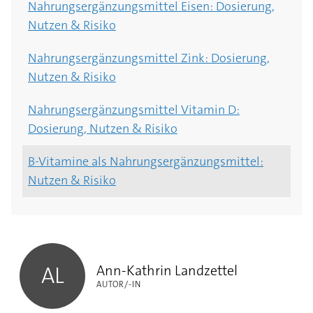
Nahrungsergänzungsmittel Eisen: Dosierung,
Nahrungsergänzungsmittel: gegen Krebs oder
wirksam sind Algen?
Nutzen & Risiko
krebserregend?
Nahrungsergänzungsmittel Fischölkapseln:
Nahrungsergänzungsmittel Zink: Dosierung,
Nahrungsergänzungsmittel: Höchstmengen 5
Omega-3-Fettsäuren aus der Packung
Nutzen & Risiko
beliebter NEM
Chondroitin und Glucosamin:
Nahrungsergänzungsmittel Vitamin D:
Nahrungsergänzungsmittel: Haare schön durch
Nahrungsergänzungsmittel gegen Arthrose?
Dosierung, Nutzen & Risiko
NEM?
B-Vitamine als Nahrungsergänzungsmittel:
Nahrungsergänzungsmittel zum Abnehmen –
Nutzen & Risiko
funktioniert das?
Nahrungsergänzungsmittel beim Sport: Muss
Ann-Kathrin Landzettel
das sein?
Ann-Kathrin Landzettel
AL
AUTOR/-IN