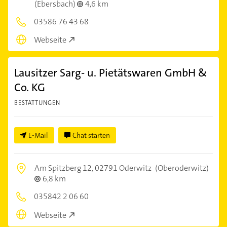
(Ebersbach)
4,6 km
03586 76 43 68
Webseite
Lausitzer Sarg- u. Pietätswaren GmbH &
Co. KG
BESTATTUNGEN
E-Mail
Chat starten
Am Spitzberg 12,
02791 Oderwitz
(Oberoderwitz)
6,8 km
035842 2 06 60
Webseite