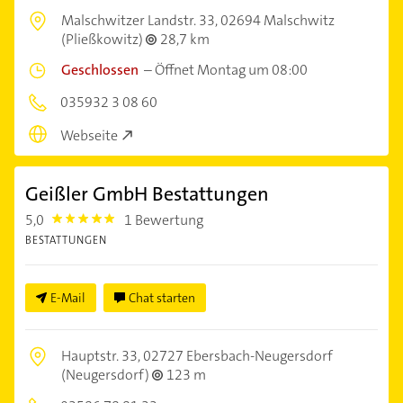
Malschwitzer Landstr. 33,
02694 Malschwitz
(Pließkowitz)
28,7 km
Geschlossen
–
Öffnet Montag um 08:00
035932 3 08 60
Webseite
Geißler GmbH Bestattungen
5,0
1 Bewertung
5.0
BESTATTUNGEN
E-Mail
Chat starten
Hauptstr. 33,
02727 Ebersbach-Neugersdorf
(Neugersdorf)
123 m