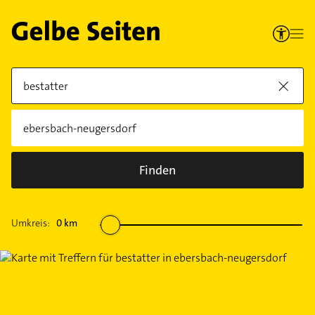
Finden
Umkreis:
0
km