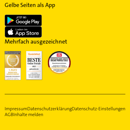
Gedächtnis des Verstorbenen Tribut zollen wollen
Gelbe Seiten als App
klassisch beerdigt oder verbrannt.
und es in Ehren halten können.
Weitere Informationen über alternative
Die vorliegende Liste bietet eine generelle Richtlinie.
Bestattungen in Ebersbach-Neugersdorf können
Aufgrund der individuellen Präferenzen der Familie
Ihnen die lokalen Bestattungsdienstleister geben.
können weitere Aufgaben erforderlich sein.
Beispielsweise gibt es besondere Angebote wie die
Mehrfach ausgezeichnet
Stille Beisetzung, bei der die Trauerfeier ohne
Angehörige durchgeführt wird. Üblicherweise steht
auf dem Grab, meist ein Urnengrab, auch kein
Name, weshalb auch von einer anonymen
Bestattung gesprochen wird.
Impressum
Datenschutzerklärung
Datenschutz-Einstellungen
AGB
Inhalte melden