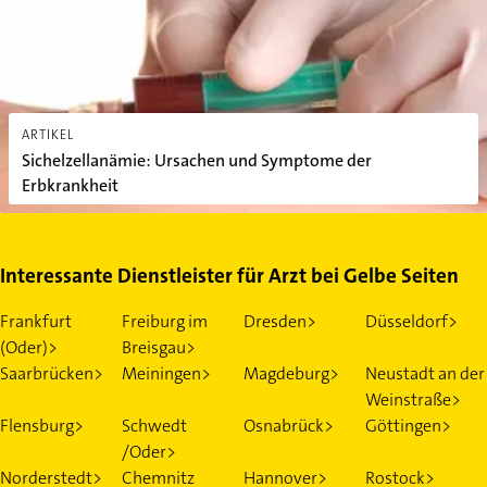
ARTIKEL
Sichelzellanämie: Ursachen und Symptome der
Erbkrankheit
Interessante Dienstleister für Arzt bei Gelbe Seiten
Frankfurt
Freiburg im
Dresden>
Düsseldorf>
(Oder)>
Breisgau>
Saarbrücken>
Meiningen>
Magdeburg>
Neustadt an der
Weinstraße>
Flensburg>
Schwedt
Osnabrück>
Göttingen>
/Oder>
Norderstedt>
Chemnitz
Hannover>
Rostock>