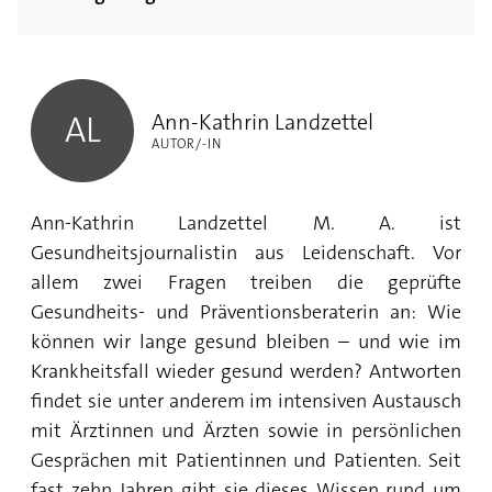
Expertenrat: Welche Lebensmittel sind
Fenchel: Wirkung der Heilpflanze auf die
schlecht für die Galle und welche gut?
Verdauung
Gallenkolik: Welche Hausmittel helfen?
Ann-Kathrin Landzettel
Wie Gallenkrankheiten mit Ernährung
Heilpflanze Rosmarin: Lindert
Kann ich ohne Galle leben?
vorbeugen?
Ann-Kathrin Landzettel
Verdauungsbeschwerden
AL
AUTOR/-IN
Kranke Gallenblase Symptome: Wie erkenne
Achtung Übergewicht: Die größten
Heilpflanze Kreuzkümmel: Beugt Blähungen
ich Probleme mit der Galle?
Risikofaktoren für eine kranke Gallenblase
vor
Ann-Kathrin Landzettel M. A. ist
Galle erbrechen wie gefährlich?
Gesundheitsjournalistin aus Leidenschaft. Vor
Heilpflanze Pfefferminze: Wirkt entkrampfend
allem zwei Fragen treiben die geprüfte
und hilft bei Reizdarm
Wo schmerzt die Galle?
Gesundheits- und Präventionsberaterin an: Wie
Heilpflanze Anis: Hilft bei Blähungen und
können wir lange gesund bleiben – und wie im
Magenschmerzen
Krankheitsfall wieder gesund werden? Antworten
findet sie unter anderem im intensiven Austausch
5 Gründe, warum Artischocken gesund sind
mit Ärztinnen und Ärzten sowie in persönlichen
Gesprächen mit Patientinnen und Patienten. Seit
fast zehn Jahren gibt sie dieses Wissen rund um