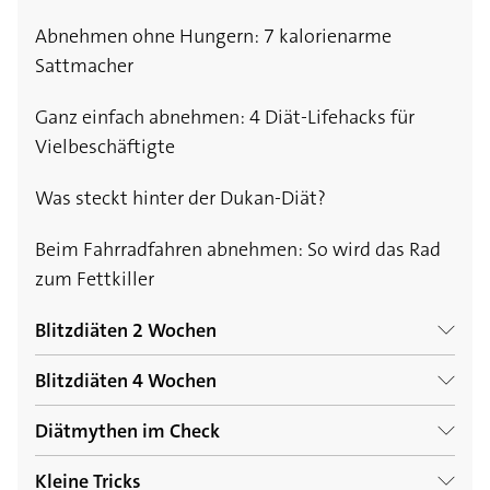
Abnehmen ohne Hungern: 7 kalorienarme
Sattmacher
Ganz einfach abnehmen: 4 Diät-Lifehacks für
Vielbeschäftigte
Was steckt hinter der Dukan-Diät?
Beim Fahrradfahren abnehmen: So wird das Rad
zum Fettkiller
Blitzdiäten 2 Wochen
Blitzdiäten 4 Wochen
Kohlsuppendiät: Gesund und schnell
abnehmen mit der "Magic Soup"?
Diätmythen im Check
5:2-Diät: Schlemmen und Teilzeitfasten als
Abnehmstrategie
Richtig heilfasten: Anleitung und Tipps für eine
Kleine Tricks