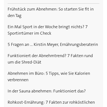
Mit Avocado abnehmen?
gesunde Kur
Frühstück zum Abnehmen: So starten Sie fit in
Heißhunger auf Süßes: 6 Ursachen der leidigen
Mit Light-Produkten abnehmen: Schädlich oder
den Tag
Attacken
gesund?
Ein Mal Sport in der Woche bringt nichts? 7
So vermeiden Sie die größten Kalorienfallen
Nach 18 Uhr nichts mehr essen: Nehme ich
Sportirrtümer im Check
beim Frühstück
damit ab?
5 Fragen an … Kirstin Meyer, Ernährungsberaterin
Schnell Abnehmen: Die besten Tipps für mehr
Low-Carb-Diäten: Machen Kohlenhydrate
Bewegung im Alltag
wirklich dick?
Funktioniert der Abnehmtrend? 7 Fakten rund
um die Shred-Diät
Protein-Shakes zum Abnehmen: Helfen sie
wirklich?
Abnehmen im Büro: 5 Tipps, wie Sie Kalorien
verbrennen
Macht Mineralwasser mit Kohlensäure dick?
In der Sauna abnehmen: Funktioniert das?
Schlank durch Verzicht auf Frühstück: Wahrheit
oder doch nur Mythos?
Rohkost-Ernährung: 7 Fakten zur rohköstlichen