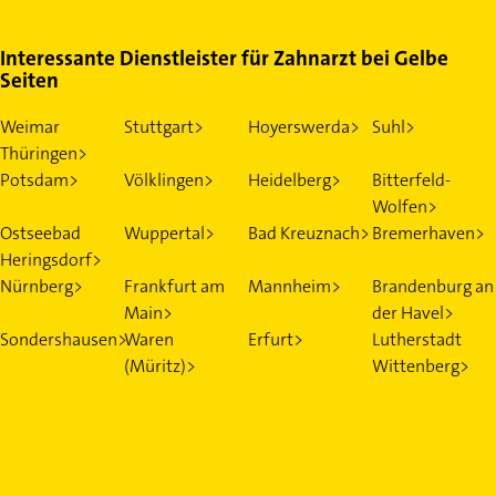
Interessante Dienstleister für Zahnarzt bei Gelbe
Seiten
Weimar
Stuttgart>
Hoyerswerda>
Suhl>
Thüringen>
Potsdam>
Völklingen>
Heidelberg>
Bitterfeld-
Wolfen>
Ostseebad
Wuppertal>
Bad Kreuznach>
Bremerhaven>
Heringsdorf>
Nürnberg>
Frankfurt am
Mannheim>
Brandenburg an
Main>
der Havel>
Sondershausen>
Waren
Erfurt>
Lutherstadt
(Müritz)>
Wittenberg>