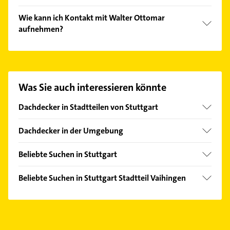
Folgende Leistungen werden angeboten: reparatur,
Wie kann ich Kontakt mit Walter Ottomar
Dachfenster, Dachdeckereien, Wärmedämmung und
aufnehmen?
Flaschnerarbeiten.
Es ist sehr einfach Kontakt mit Walter Ottomar
aufzunehmen. Einfach die passenden
Kontaktmöglichkeiten wie Adresse oder Mail in
unserem Kontaktdaten-Bereich auswählen. Hier
Was Sie auch interessieren könnte
finden Sie alle
Kontaktdaten
.
Dachdecker in Stadtteilen von Stuttgart
Feuerbach
Dachdecker in der Umgebung
Kaltental
Leinfelden-Echterdingen
Münster
Beliebte Suchen in Stuttgart
Sindelfingen
Obertürkheim
Schreiner
Böblingen
Beliebte Suchen in Stuttgart Stadtteil Vaihingen
Ost
Bauunternehmen
Leonberg Württemberg
Schreiner
Untertürkheim
Fensterbauer
Filderstadt
Bauunternehmen
Weilimdorf
Fenster
Ditzingen
Heizung & Sanitär
West