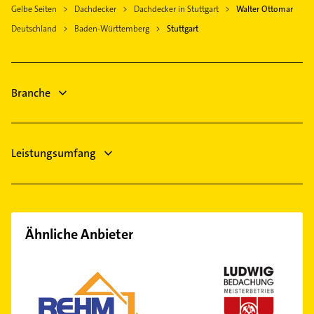
Kammerjäger
Korntal-Münchingen
Gelbe Seiten
Dachdecker
Dachdecker in Stuttgart
Walter Ottomar
Lüftungsanlagen
Zuffenhausen
Zahnarzt
Ostfildern
Deutschland
Baden-Württemberg
Stuttgart
Heizungsbauer
Klempner
Renningen
Heizungsfirmen
Gasinstallateur
Esslingen am Neckar
Zahnarzt
Sanitärinstallation
Immobilien
Branche
Physikalische Therapie
Immobilienmakler
Elektroinstallation
Leistungsumfang
Ähnliche Anbieter