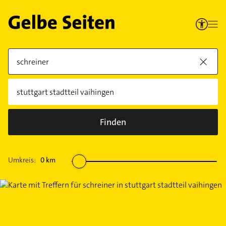
Finden
Umkreis:
0
km