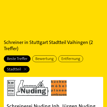
Schreiner
in
Stuttgart Stadtteil Vaihingen
(
2
Treffer)
Beste Treffer
Bewertung
Entfernung
Stadtteil
Schreinerei Nuding Inh. Jürgen Nuding