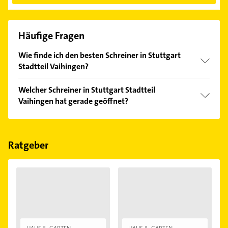
Häufige Fragen
Wie finde ich den besten Schreiner in Stuttgart
Stadtteil Vaihingen?
Vergleichen Sie alle Anbieter anhand echter
Welcher Schreiner in Stuttgart Stadtteil
Kundenmeinungen und profitieren Sie von den
Vaihingen hat gerade geöffnet?
Empfehlungen. Die Suchergebnisse können Sie sich
einfach nach
Bewertungen
sortiert anzeigen lassen.
Im Anbieter-Bereich finden Sie alle
Öffnungszeiten
.
Bitte beachten Sie, dass diese an Sonn- und
Feiertagen abweichen können.
Ratgeber