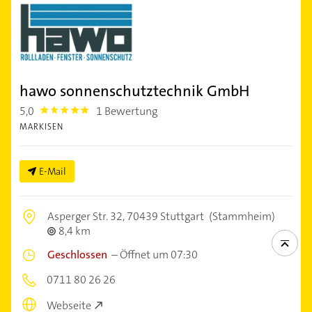
hawo sonnenschutztechnik GmbH
5,0
1 Bewertung
5.0
MARKISEN
E-Mail
Asperger Str. 32,
70439 Stuttgart
(Stammheim)
8,4 km
Geschlossen
–
Öffnet um 07:30
0711 80 26 26
Webseite