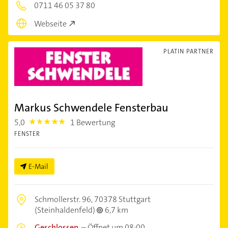
0711 46 05 37 80
Webseite
PLATIN PARTNER
Markus Schwendele Fensterbau
5,0
1 Bewertung
5.0
FENSTER
E-Mail
Schmollerstr. 96,
70378 Stuttgart
(Steinhaldenfeld)
6,7 km
Geschlossen
–
Öffnet um 08:00