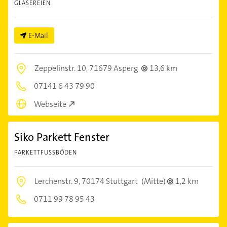
GLASEREIEN
E-Mail
Zeppelinstr. 10,
71679 Asperg
13,6 km
07141 6 43 79 90
Webseite
Siko Parkett Fenster
PARKETTFUSSBÖDEN
Lerchenstr. 9,
70174 Stuttgart
(Mitte)
1,2 km
0711 99 78 95 43