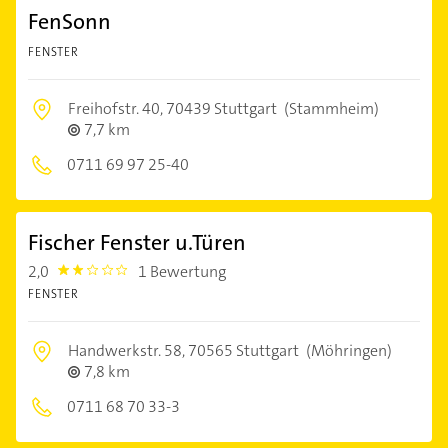
FenSonn
FENSTER
Freihofstr. 40,
70439 Stuttgart
(Stammheim)
7,7 km
0711 69 97 25-40
Fischer Fenster u.Türen
2,0
1 Bewertung
2.0
FENSTER
Handwerkstr. 58,
70565 Stuttgart
(Möhringen)
7,8 km
0711 68 70 33-3