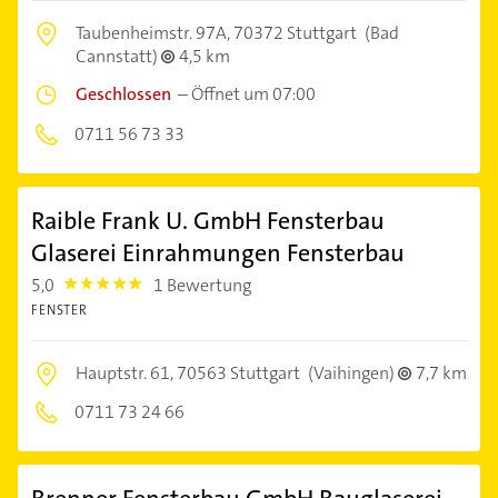
Taubenheimstr. 97A,
70372 Stuttgart
(Bad
Cannstatt)
4,5 km
Geschlossen
–
Öffnet um 07:00
0711 56 73 33
Raible Frank U. GmbH Fensterbau
Glaserei Einrahmungen Fensterbau
5,0
1 Bewertung
5.0
FENSTER
Hauptstr. 61,
70563 Stuttgart
(Vaihingen)
7,7 km
0711 73 24 66