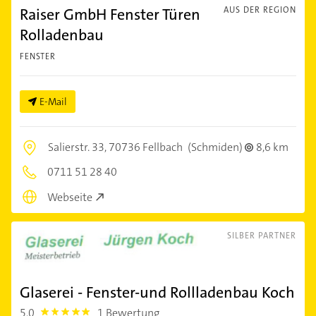
Raiser GmbH Fenster Türen
AUS DER REGION
Rolladenbau
FENSTER
E-Mail
Salierstr. 33,
70736 Fellbach
(Schmiden)
8,6 km
0711 51 28 40
Webseite
SILBER PARTNER
Glaserei - Fenster-und Rollladenbau Koch
5,0
1 Bewertung
5.0