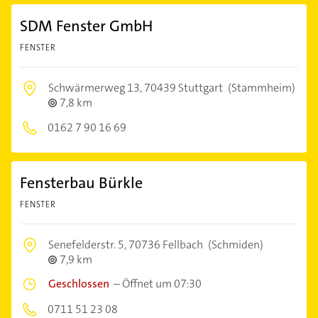
SDM Fenster GmbH
FENSTER
Schwärmerweg 13,
70439 Stuttgart
(Stammheim)
7,8 km
0162 7 90 16 69
Fensterbau Bürkle
FENSTER
Senefelderstr. 5,
70736 Fellbach
(Schmiden)
7,9 km
Geschlossen
–
Öffnet um 07:30
0711 51 23 08