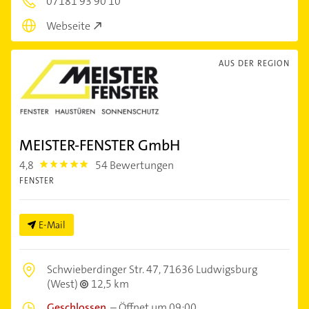
07181 93 90 10
Webseite
AUS DER REGION
MEISTER-FENSTER GmbH
4,8
54 Bewertungen
4.8
FENSTER
E-Mail
Schwieberdinger Str. 47,
71636 Ludwigsburg
(West)
12,5 km
Geschlossen
–
Öffnet um 09:00