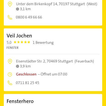
Unter dem Birkenkopf 14,
70197 Stuttgart
(West)
3,1 km
0800 6 49 66 66
Veil Jochen
5,0
1 Bewertung
5.0
FENSTER
Eisenstädter Str. 2,
70469 Stuttgart
(Feuerbach)
3,9 km
Geschlossen
–
Öffnet um 07:00
0711 81 25 45
Fensterhero