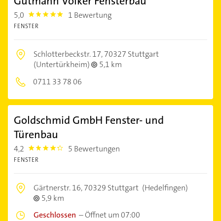
Gutmann Volker Fensterbau
5,0
1 Bewertung
5.0
FENSTER
Schlotterbeckstr. 17,
70327 Stuttgart
(Untertürkheim)
5,1 km
0711 33 78 06
Goldschmid GmbH Fenster- und
Türenbau
4,2
5 Bewertungen
4.2000003
FENSTER
Gärtnerstr. 16,
70329 Stuttgart
(Hedelfingen)
5,9 km
Geschlossen
–
Öffnet um 07:00