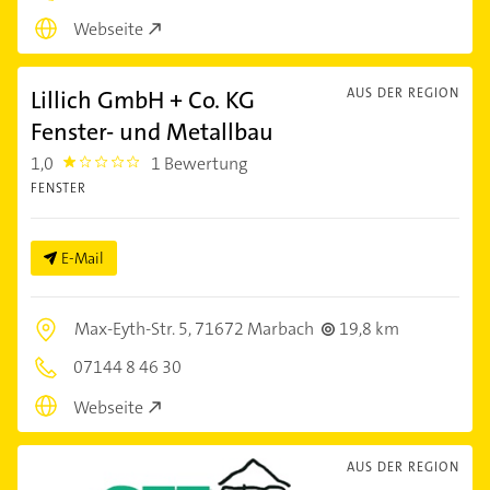
Webseite
Lillich GmbH + Co. KG
AUS DER REGION
Fenster- und Metallbau
1,0
1 Bewertung
1.0
FENSTER
E-Mail
Max-Eyth-Str. 5,
71672 Marbach
19,8 km
07144 8 46 30
Webseite
AUS DER REGION