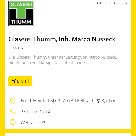
AUS DER REGION
Glaserei Thumm, Inh. Marco Nusseck
FENSTER
Die Glaserei Thumm, unter der Leitung von Marco Nusseck,
bietet Ihnen erstklassige Glasarbeiten in F...
E-Mail
Ernst-Heinkel-Str. 2,
70734 Fellbach
8,7 km
0711 32 28 30
Webseite