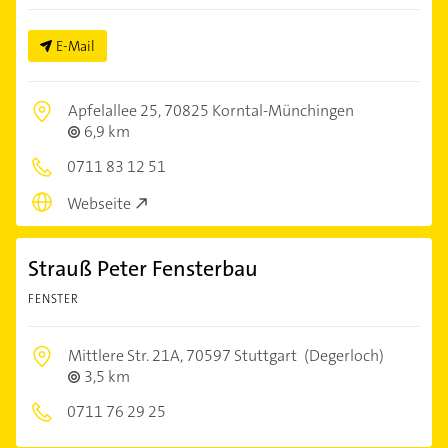
E-Mail
Apfelallee 25,
70825 Korntal-Münchingen
6,9 km
0711 83 12 51
Webseite
Strauß Peter Fensterbau
FENSTER
Mittlere Str. 21A,
70597 Stuttgart
(Degerloch)
3,5 km
0711 76 29 25