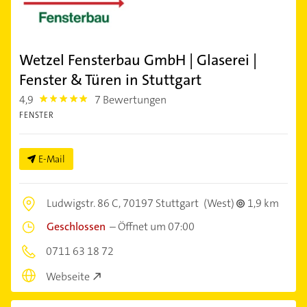
Wetzel Fensterbau GmbH | Glaserei |
Fenster & Türen in Stuttgart
4,9
7 Bewertungen
4.9
FENSTER
E-Mail
Ludwigstr. 86 C,
70197 Stuttgart
(West)
1,9 km
Geschlossen
–
Öffnet um 07:00
0711 63 18 72
Webseite