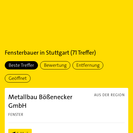
Fensterbauer
in
Stuttgart
(
71
Treffer)
Beste Treffer
Bewertung
Entfernung
Geöffnet
Metallbau Bößenecker
AUS DER REGION
GmbH
FENSTER