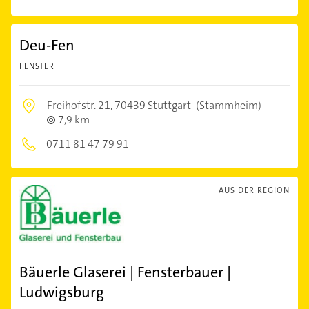
Deu-Fen
FENSTER
Freihofstr. 21,
70439 Stuttgart
(Stammheim)
7,9 km
0711 81 47 79 91
AUS DER REGION
Bäuerle Glaserei | Fensterbauer |
Ludwigsburg