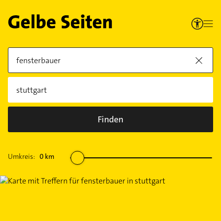
Finden
Umkreis:
0
km