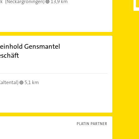
ck
(Neckargröningen)
13,9 km
Reinhold Gensmantel
schäft
altental)
5,1 km
PLATIN PARTNER