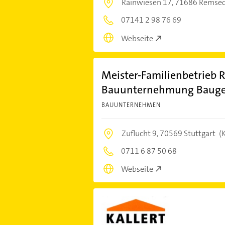
Rainwiesen 17,
71686 Remse
07141 2 98 76 69
Webseite
Meister-Familienbetrieb 
Bauunternehmung Bauge
BAUUNTERNEHMEN
Zuflucht 9,
70569 Stuttgart
(K
0711 6 87 50 68
Webseite