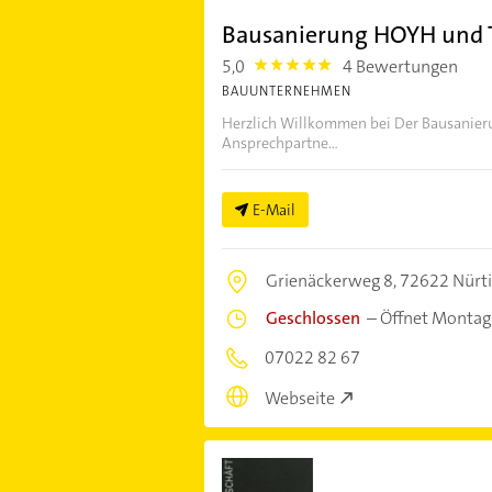
Bausanierung HOYH und
5,0
4 Bewertungen
5.0
BAUUNTERNEHMEN
Herzlich Willkommen bei Der Bausanie
Ansprechpartne...
E-Mail
Grienäckerweg 8,
72622 Nürt
Geschlossen
–
Öffnet Montag
07022 82 67
Webseite