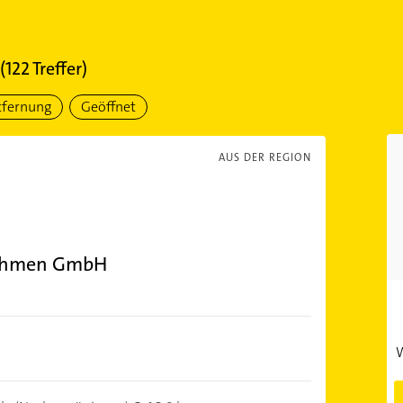
(
122
Treffer)
tfernung
Geöffnet
AUS DER REGION
nehmen GmbH
W