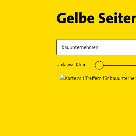
Umkreis:
0
km