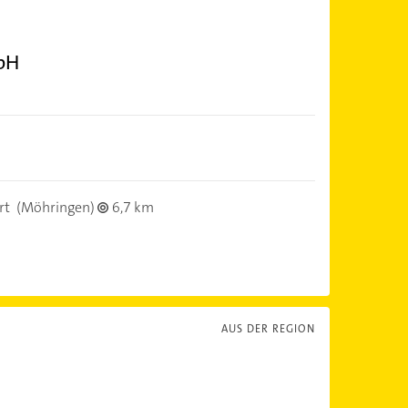
bH
rt
(Möhringen)
6,7 km
AUS DER REGION