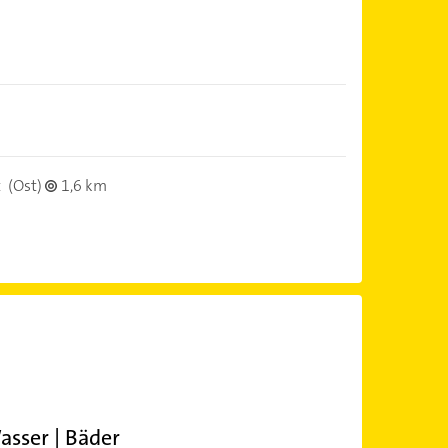
t
(Ost)
1,6 km
sser | Bäder