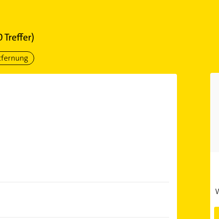
0
Treffer)
tfernung
W