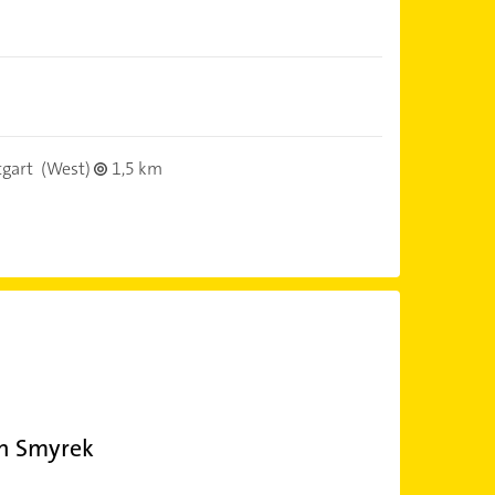
tgart
(West)
1,5 km
in Smyrek