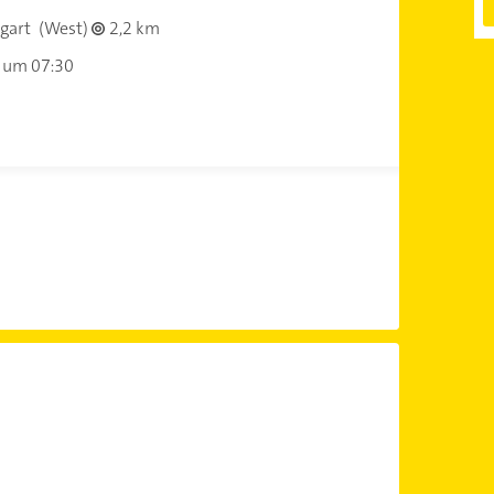
gart
(West)
2,2 km
 um 07:30