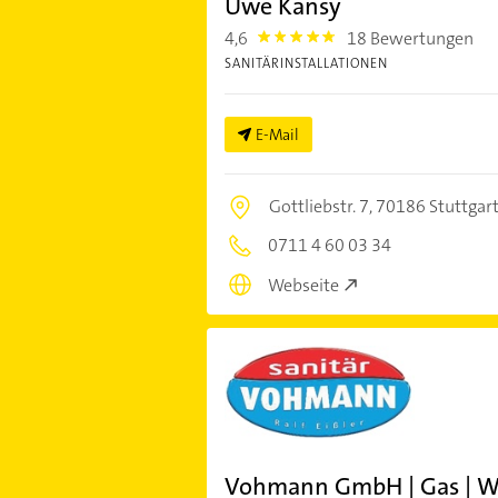
Uwe Kansy
4,6
18 Bewertungen
4.6
SANITÄRINSTALLATIONEN
E-Mail
Gottliebstr. 7,
70186 Stuttgar
0711 4 60 03 34
Webseite
Vohmann GmbH | Gas | Wa