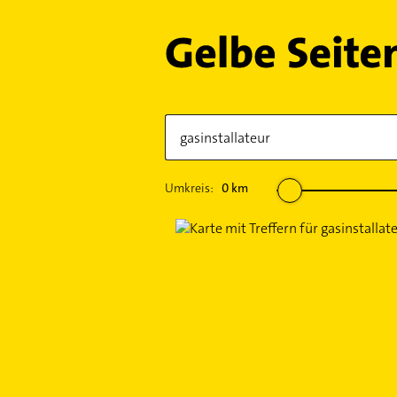
Umkreis:
0
km