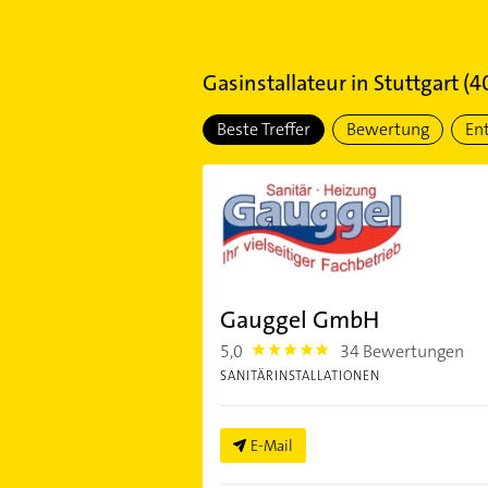
Gasinstallateur
in
Stuttgart
(
4
Beste Treffer
Bewertung
En
Gauggel GmbH
5,0
34 Bewertungen
5.0
SANITÄRINSTALLATIONEN
E-Mail