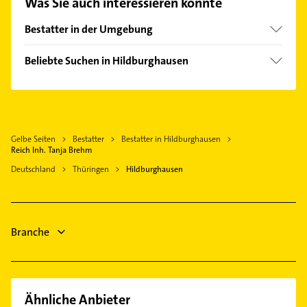
Was Sie auch interessieren könnte
finden Sie alle
Kontaktdaten
.
Bestatter in der Umgebung
Bad Rodach
Beliebte Suchen in Hildburghausen
Schleusingen
Physikalische Therapie
Eisfeld
Physiotherapie
Meeder
Krankengymnastik
Suhl
Gelbe Seiten
Bestatter
Bestatter in Hildburghausen
Immobilien
Coburg
Reich Inh. Tanja Brehm
Immobilienmakler
Rödental
Deutschland
Thüringen
Hildburghausen
Zahnarzt
Zella-Mehlis
Gartenbau & Landschaftsbau
Seßlach
Heizung & Sanitär
Meiningen
Branche
Lüftungsanlagen
Heizungsbauer
Ähnliche Anbieter