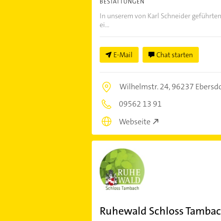
BESTATTUNGEN
In unserem von Karl Schneider geführten 
ei...
E-Mail
Chat starten
Wilhelmstr. 24,
96237 Ebersd
09562 13 91
Webseite
Ruhewald Schloss Tambac