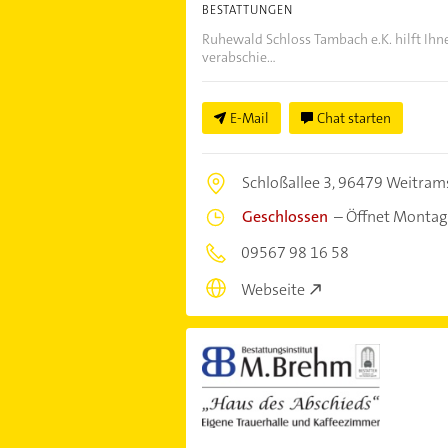
BESTATTUNGEN
Ruhewald Schloss Tambach e.K. hilft Ihn
verabschie...
E-Mail
Chat starten
Schloßallee 3,
96479 Weitram
Geschlossen
–
Öffnet Montag
09567 98 16 58
Webseite