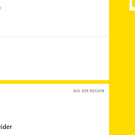
e
AUS DER REGION
eider