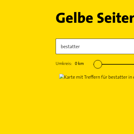
Umkreis:
0
km