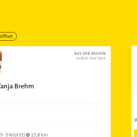
öffnet
AUS DER REGION
SILBER PARTNER
 Tanja Brehm
W
ch
(Heldritt)
15,8 km