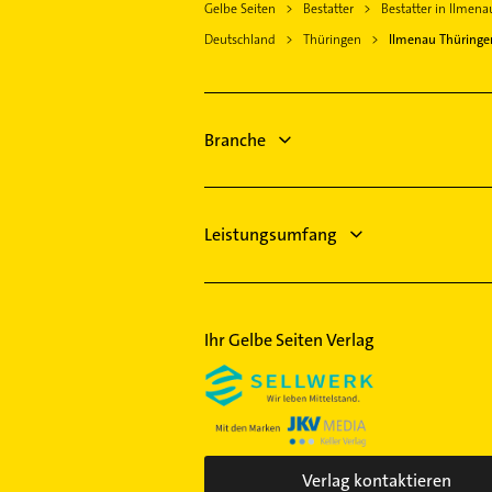
Gelbe Seiten
Bestatter
Bestatter in Ilmen
Heizungsbauer
Nesse-Apfelstädt
Deutschland
Thüringen
Ilmenau Thüringe
Heizungsfirmen
Schleusingen
Zahnarzt
Steinbach-Hallenberg
Schreiner
Neuhaus am Rennweg
Phoniatrie
Branche
Friedrichroda
Logopädie
Elektroinstallation
Leistungsumfang
Ihr Gelbe Seiten Verlag
Verlag kontaktieren