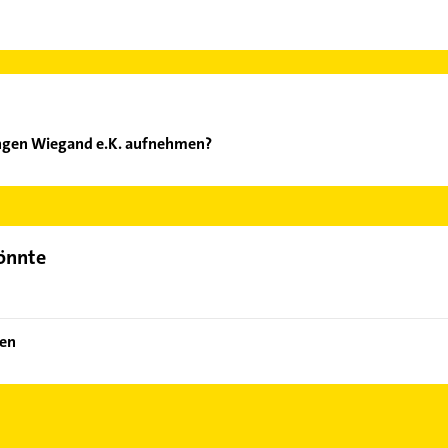
ungen Wiegand e.K. aufnehmen?
estattungen Wiegand e.K. aufzunehmen. Einfach die passenden Kon
ch auswählen. Hier finden Sie alle
Kontaktdaten
.
könnte
gen