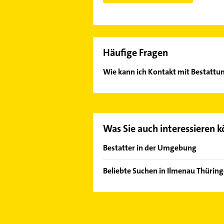
Häufige Fragen
Wie kann ich Kontakt mit Bestatt
Es ist sehr einfach Kontakt mit B
Mail in unserem Kontaktdaten-Berei
Was Sie auch interessieren 
Bestatter in der Umgebung
Königsee
Beliebte Suchen in Ilmenau Thürin
Arnstadt
Gartenbau & Landschaftsbau
Zella-Mehlis
Heizung & Sanitär
Suhl
Lüftungsanlagen
Ohrdruf