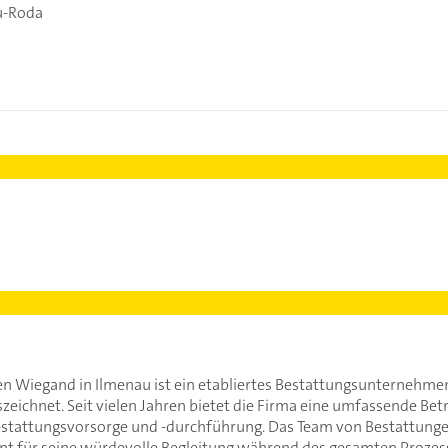
u-Roda
en Wiegand in Ilmenau ist ein etabliertes Bestattungsunternehme
zeichnet. Seit vielen Jahren bietet die Firma eine umfassende Betr
Bestattungsvorsorge und -durchführung. Das Team von Bestattung
nnt für seine würdevolle Begleitung während des gesamten Prozesse