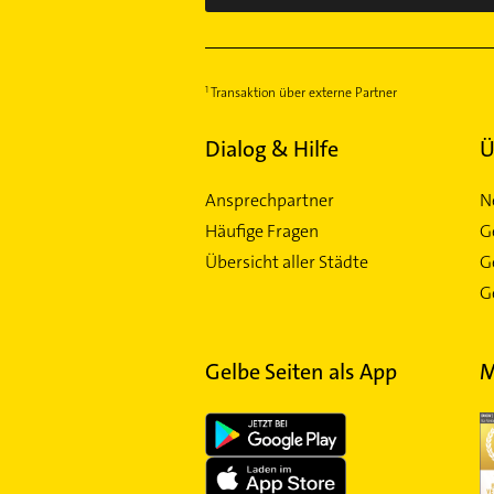
Transaktion über externe Partner
Dialog & Hilfe
Ü
Ansprechpartner
N
Häufige Fragen
G
Übersicht aller Städte
G
Ge
Gelbe Seiten als App
M