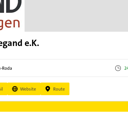
egand e.K.
u-Roda
2
il
Website
Route