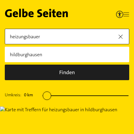
Finden
Umkreis:
0
km