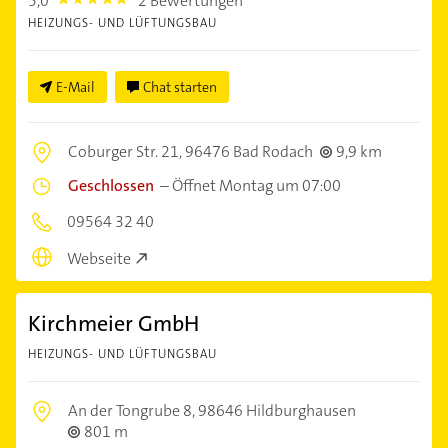
5,0
2 Bewertungen
5.0
HEIZUNGS- UND LÜFTUNGSBAU
E-Mail
Chat starten
Coburger Str. 21,
96476 Bad Rodach
9,9 km
Geschlossen
–
Öffnet Montag um 07:00
09564 32 40
Webseite
Kirchmeier GmbH
HEIZUNGS- UND LÜFTUNGSBAU
An der Tongrube 8,
98646 Hildburghausen
801 m