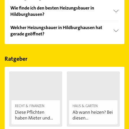
Wie finde ich den besten Heizungsbauer in
Hildburghausen?
Vergleichen Sie alle Anbieter anhand echter
Welcher Heizungsbauer in Hildburghausen hat
Kundenmeinungen und profitieren Sie von den
gerade geöffnet?
Empfehlungen. Die Suchergebnisse können Sie sich
einfach nach
Bewertungen
sortiert anzeigen lassen.
Im Anbieter-Bereich finden Sie alle
Öffnungszeiten
.
Bitte beachten Sie, dass diese an Sonn- und
Feiertagen abweichen können.
Ratgeber
RECHT & FINANZEN
HAUS & GARTEN
Diese Pflichten
Ab wann heizen? Bei
haben Mieter und...
diesen
Außentemperaturen