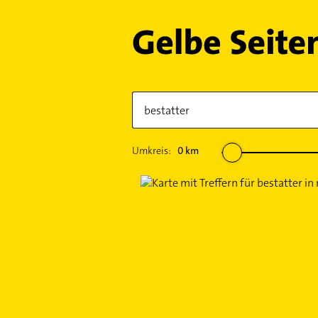
Umkreis:
0
km