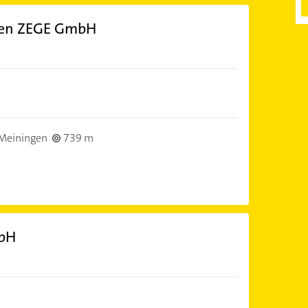
gen ZEGE GmbH
Meiningen
739 m
mbH