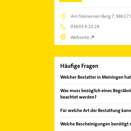
Am Steinernen Berg 7,
98617 
03693 4 10 28
Webseite
Häufige Fragen
Welcher Bestatter in Meiningen hat
Im Anbieter-Bereich finden Sie alle
Was muss bezüglich eines Begräbni
Sonn- und Feiertagen abweichen k
beachtet werden?
Die Regelungen für Beisetzungen ist
Für welche Art der Bestattung kan
verbreitetste Methode, einem verlo
natürlich die Beisetzung auf dem Fr
In Deutschland haben Angehörige d
Welche Bescheinigungen benötigt m
Meiningen und Umgebung, wie etwa 
Bestattungsarten zu wählen, wenn s