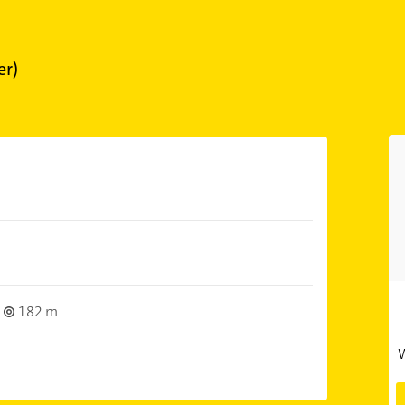
er)
182 m
W