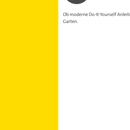
Knoblauch pflanzen: So 
Ob moderne Do-It-Yourself Anleit
Feldsalat anbauen und e
Garten.
Radieschen anbauen: Im
Salat pflanzen: Im Febr
Lauch anbauen: Pflanzu
Paprika pflanzen: So zie
Grünen Spargel anbauen
Kohlrabi pflanzen: So 
Spinat anbauen: Gesun
Rosenkohl pflanzen: So