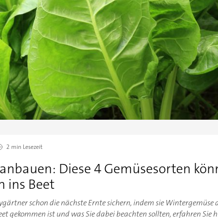
2 min
Lesezeit
anbauen: Diese 4 Gemüsesorten kön
 ins Beet
ärtner schon die nächste Ernte sichern, indem sie Wintergemüse 
 Beet gekommen ist und was Sie dabei beachten sollten, erfahren Sie hi