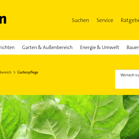
Suchen
Service
Ratgeb
richten
Garten & Außenbereich
Energie & Umwelt
Bauen
bereich
Gartenpflege
Wonach su