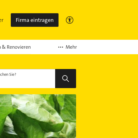
er
Firma eintragen
Mehr
 & Renovieren
chen Sie?