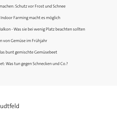
achen: Schutz vor Frost und Schnee
 Indoor Farming macht es möglich
kon - Was sie bei wenig Platz beachten sollten
en von Gemüse im Frühjahr
 das bunt gemischte Gemüsebeet
t: Was tun gegen Schnecken und Co.?
 Tipp für die eigene Pilzzucht
en Sie die gesunde Knolle selber an
tudtfeld
 So können Sie Kartoffeln und Tomaten auf einmal anbauen