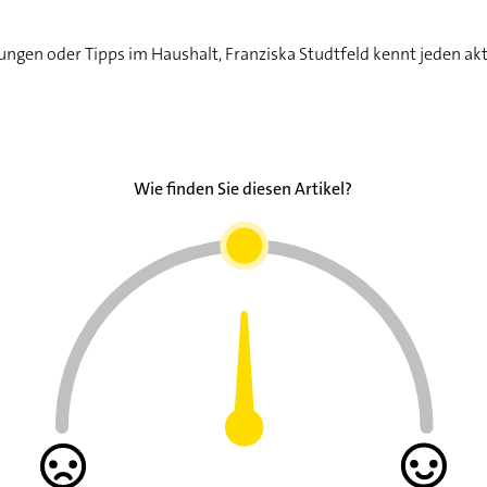
bauen Sie die Knolle im Frühling an
ungen oder Tipps im Haushalt, Franziska Studtfeld kennt jeden ak
rnten: So geht's
 Frühjahr kann es losgehen
uar Kopfsalat fürs Freiland vorziehen
Wie finden Sie diesen Artikel?
ng, Pflege und Verwendung des Porrees
hen Sie die Schoten selber
: Tipps zum Anbau im Frühjahr
bauen Sie das schnell wachsende Gemüse an
des Gemüse im Frühjahr säen
 gedeiht das gesunde Gemüse am besten