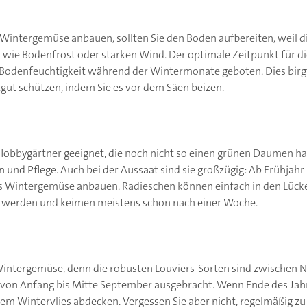
 Wintergemüse anbauen, sollten Sie den Boden aufbereiten, weil d
ie Bodenfrost oder starken Wind. Der optimale Zeitpunkt für die
 Bodenfeuchtigkeit während der Wintermonate geboten. Dies birgt 
tgut schützen, indem Sie es vor dem Säen beizen.
Hobbygärtner geeignet, die noch nicht so einen grünen Daumen hab
und Pflege. Auch bei der Aussaat sind sie großzügig: Ab Frühjahr 
s Wintergemüse anbauen. Radieschen können einfach in den Lück
 werden und keimen meistens schon nach einer Woche.
 Wintergemüse, denn die robusten Louviers-Sorten sind zwischen
e von Anfang bis Mitte September ausgebracht. Wenn Ende des Jahr
inem Wintervlies abdecken. Vergessen Sie aber nicht, regelmäßig zu 