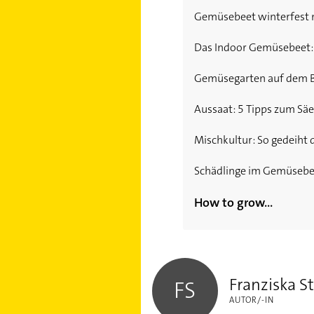
Gemüsebeet winterfest m
Das Indoor Gemüsebeet:
Gemüsegarten auf dem Bal
Aussaat: 5 Tipps zum Sä
Mischkultur: So gedeiht
Schädlinge im Gemüsebee
How to grow...
Pilze züchten im Garten:
Franziska Studtfeld
Ingwer pflanzen: So bau
Franziska S
FS
AUTOR/-IN
Trendpflanze Tomoffel: