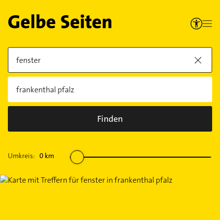
Finden
Umkreis:
0
km