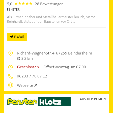
5,0
28 Bewertungen
5.0
FENSTER
Als Firmeninhaber und Metallbauermeister bin ich, Marco
Reinhardt, stets auf den Baustellen vor Ort ...
E-Mail
Richard-Wagner-Str. 4,
67259 Beindersheim
3,2 km
Geschlossen
–
Öffnet Montag um 07:00
06233 7 70 67 12
Webseite
AUS DER REGION