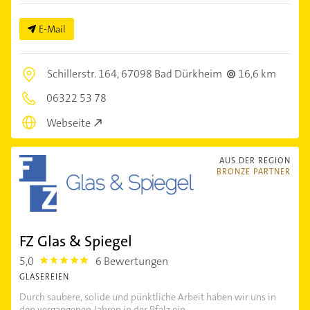
E-Mail
Schillerstr. 164,
67098 Bad Dürkheim
16,6 km
06322 53 78
Webseite
AUS DER REGION
BRONZE PARTNER
FZ Glas & Spiegel
5,0
6 Bewertungen
5.0
GLASEREIEN
Durch saubere, solide und pünktliche Arbeit haben wir uns in
den vergangenen Jahren in der Pfalz ein...