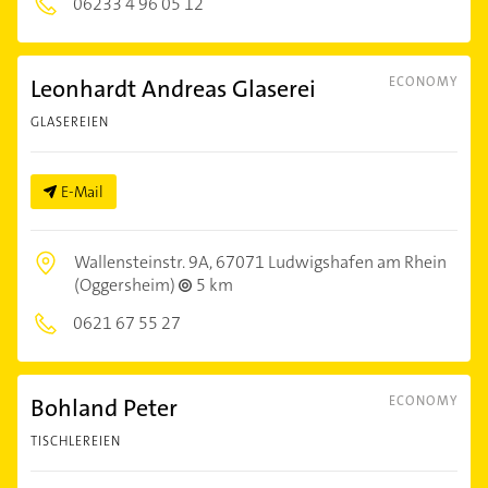
06233 4 96 05 12
Leonhardt Andreas Glaserei
ECONOMY
GLASEREIEN
E-Mail
Wallensteinstr. 9A,
67071 Ludwigshafen am Rhein
(Oggersheim)
5 km
0621 67 55 27
Bohland Peter
ECONOMY
TISCHLEREIEN