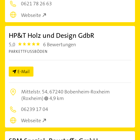
0621 78 26 63
Webseite
HP&T Holz und Design GdbR
5,0
6 Bewertungen
5.0
PARKETTFUSSBÖDEN
E-Mail
Mittelstr. 54,
67240 Bobenheim-Roxheim
(Roxheim)
4,9 km
06239 17 04
Webseite