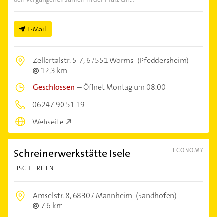
E-Mail
Zellertalstr. 5-7,
67551 Worms
(Pfeddersheim)
12,3 km
Geschlossen
–
Öffnet Montag um 08:00
06247 90 51 19
Webseite
Schreinerwerkstätte Isele
ECONOMY
TISCHLEREIEN
Amselstr. 8,
68307 Mannheim
(Sandhofen)
7,6 km