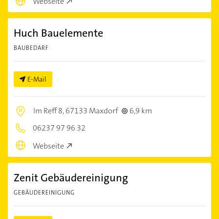
Webseite
Huch Bauelemente
BAUBEDARF
E-Mail
Im Reff 8,
67133 Maxdorf
6,9 km
06237 97 96 32
Webseite
Zenit Gebäudereinigung
GEBÄUDEREINIGUNG