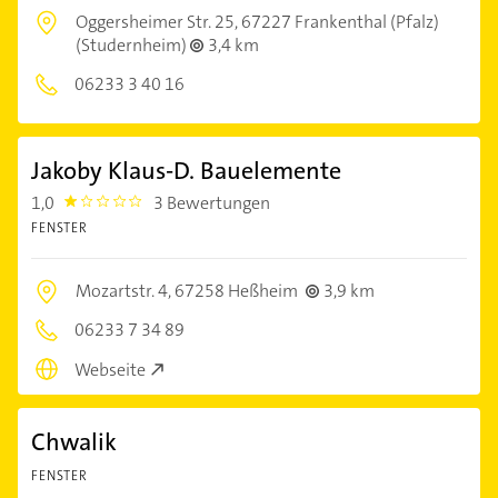
Oggersheimer Str. 25,
67227 Frankenthal (Pfalz)
(Studernheim)
3,4 km
06233 3 40 16
Jakoby Klaus-D. Bauelemente
1,0
3 Bewertungen
1.0
FENSTER
Mozartstr. 4,
67258 Heßheim
3,9 km
06233 7 34 89
Webseite
Chwalik
FENSTER