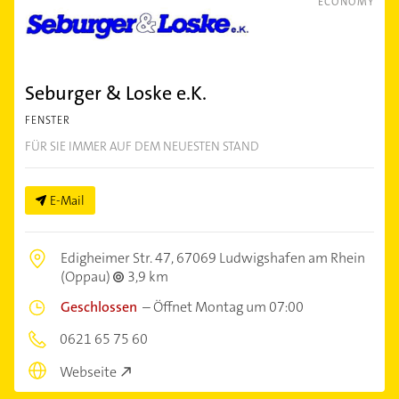
ECONOMY
Seburger & Loske e.K.
FENSTER
FÜR SIE IMMER AUF DEM NEUESTEN STAND
E-Mail
Edigheimer Str. 47,
67069 Ludwigshafen am Rhein
(Oppau)
3,9 km
Geschlossen
–
Öffnet Montag um 07:00
0621 65 75 60
Webseite