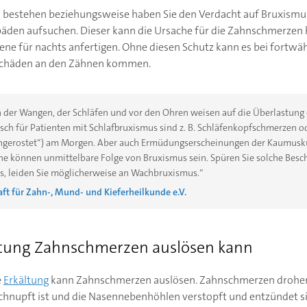
 bestehen beziehungsweise haben Sie den Verdacht auf Bruxismus,
äden aufsuchen. Dieser kann die Ursache für die Zahnschmerzen 
ene für nachts anfertigen. Ohne diesen Schutz kann es bei fort
 Schäden an den Zähnen kommen.
 der Wangen, der Schläfen und vor den Ohren weisen auf die Überlastung
isch für Patienten mit Schlafbruxismus sind z. B. Schläfenkopfschmerzen o
ingerostet“) am Morgen. Aber auch Ermüdungserscheinungen der Kaumusk
e können unmittelbare Folge von Bruxismus sein. Spüren Sie solche Besc
s, leiden Sie möglicherweise an Wachbruxismus.“
ft für Zahn-, Mund- und Kieferheilkunde e.V.
tung Zahnschmerzen auslösen kann
e
Erkältung
kann Zahnschmerzen auslösen. Zahnschmerzen drohen
hnupft ist und die Nasennebenhöhlen verstopft und entzündet sin