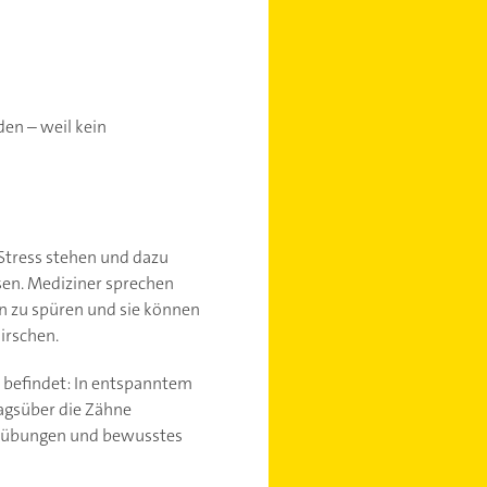
den – weil kein
tress stehen und dazu
sen. Mediziner sprechen
n zu spüren und sie können
irschen.
r befindet: In entspanntem
tagsüber die Zähne
ngsübungen und bewusstes