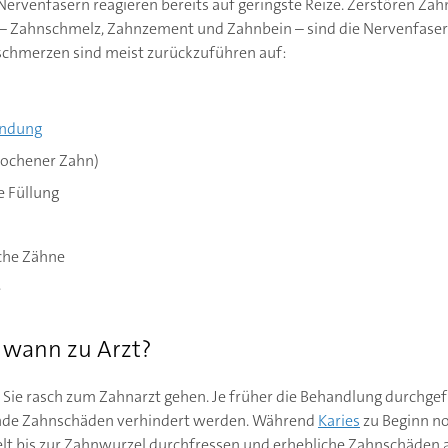
ervenfasern reagieren bereits auf geringste Reize. Zerstören Za
 – Zahnschmelz, Zahnzement und Zahnbein – sind die Nervenfaser
schmerzen sind meist zurückzuführen auf:
ündung
rochener Zahn)
e Füllung
che Zähne
e
 wann zu Arzt?
Sie rasch zum Zahnarzt gehen. Je früher die Behandlung durchge
de Zahnschäden verhindert werden. Während
Karies
zu Beginn no
delt bis zur Zahnwurzel durchfressen und erhebliche Zahnschäden 