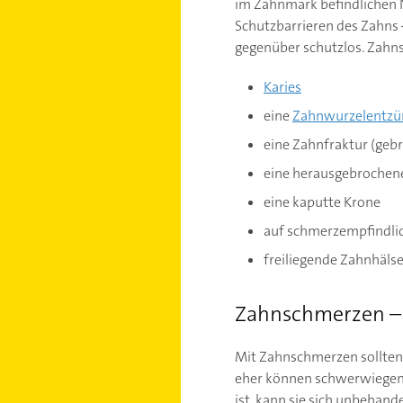
im Zahnmark befindlichen N
Schutzbarrieren des Zahns
gegenüber schutzlos. Zahn
Karies
eine
Zahnwurzelentz
eine Zahnfraktur (geb
eine herausgebrochen
eine kaputte Krone
auf schmerzempfindli
freiliegende Zahnhäls
Zahnschmerzen –
Mit Zahnschmerzen sollten 
eher können schwerwiegen
ist, kann sie sich unbehan