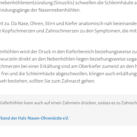
nnebenhöhlenentzündung (Sinusitis) schwellen die Schleimhäute 
erbindungsgänge der Nasennebenhöhlen.
t zu. Da Nase, Ohren, Stirn und Kiefer anatomisch nah beieinander
 Kopfschmerzen und Zahnschmerzen zu den Symptomen, die mit 
nhöhlen wird der Druck in den Kieferbereich beziehungsweise z
nwurzeln direkt an den Nebenhöhlen liegen beziehungsweise soga
chmerzen bei einer Erkältung sind am Oberkiefer zumeist an den
er frei und die Schleimhäute abgeschwollen, klingen auch erkält
weh bestehen, sollten Sie zum Zahnarzt gehen.
Kieferhöhlen kann auch auf einen Zahnnerv drücken, sodass es zu Zahnsc
band der Hals-Nasen-Ohrenärzte e.V.