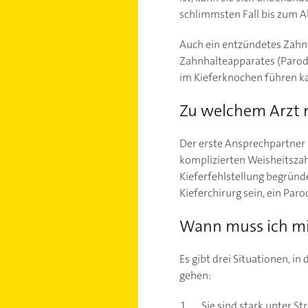
schlimmsten Fall bis zum A
Auch ein entzündetes Zahnf
Zahnhalteapparates (Parodo
im Kieferknochen führen k
Zu welchem Arzt
Der erste Ansprechpartner
komplizierten Weisheitsza
Kieferfehlstellung begründe
Kieferchirurg sein, ein Par
Wann muss ich mi
Es gibt drei Situationen, 
gehen:
Sie sind stark unter St