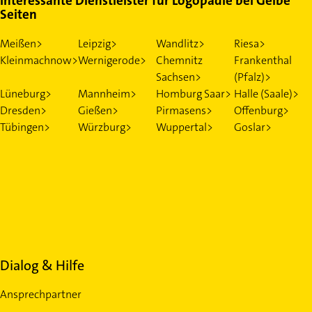
Interessante Dienstleister für Logopädie bei Gelbe
Seiten
Meißen>
Leipzig>
Wandlitz>
Riesa>
Kleinmachnow>
Wernigerode>
Chemnitz
Frankenthal
Sachsen>
(Pfalz)>
Lüneburg>
Mannheim>
Homburg Saar>
Halle (Saale)>
Dresden>
Gießen>
Pirmasens>
Offenburg>
Tübingen>
Würzburg>
Wuppertal>
Goslar>
Dialog & Hilfe
Ansprechpartner