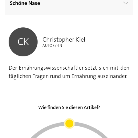
gegen trockene Nasenschleimhäute
Schöne Nase
Wie Nase frei bekommen? Fünf Tipps bei
verstopfter Nase
Was ist Nasenöl?
Wie heilt das Nasenpiercing am besten?
Christopher Kiel
Wie Nase putzen? Drei Regeln, die Ihre Nase
Was tun gegen Mitesser auf der Nase? 5 Tipps
schützen
Christopher Kiel
CK
AUTOR/-IN
Nasenspray-Sucht bekämpfen: Was tun gegen
die Abhängigkeit?
Der Ernährungswissenschaftler setzt sich mit den
täglichen Fragen rund um Ernährung auseinander.
Wie finden Sie diesen Artikel?