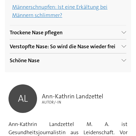
Männerschnupfen: Ist eine Erkältung bei
Männern schlimmer?
Trockene Nase pflegen
Verstopfte Nase: So wird die Nase wieder frei
Trockene Nase – was hilft? Effektive Tipps
gegen trockene Nasenschleimhäute
Schöne Nase
Wie Nase frei bekommen? Fünf Tipps bei
verstopfter Nase
Was ist Nasenöl?
Wie heilt das Nasenpiercing am besten?
Ann-Kathrin Landzettel
Wie Nase putzen? Drei Regeln, die Ihre Nase
Was tun gegen Mitesser auf der Nase? 5 Tipps
schützen
Ann-Kathrin Landzettel
AL
AUTOR/-IN
Nasenspray-Sucht bekämpfen: Was tun gegen
die Abhängigkeit?
Ann-Kathrin Landzettel M. A. ist
Gesundheitsjournalistin aus Leidenschaft. Vor