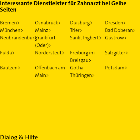
Interessante Dienstleister für Zahnarzt bei Gelbe
Seiten
Bremen>
Osnabrück>
Duisburg>
Dresden>
München>
Mainz>
Trier>
Bad Doberan>
Neubrandenburg>
Frankfurt
Sankt Ingbert>
Güstrow>
(Oder)>
Fulda>
Norderstedt>
Freiburg im
Salzgitter>
Breisgau>
Bautzen>
Offenbach am
Gotha
Potsdam>
Main>
Thüringen>
Dialog & Hilfe