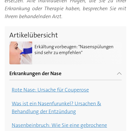
ersetzen. Alle individuellen Fragen, die Sie zu Ihrer
Erkrankung oder Therapie haben, besprechen Sie mit
Ihrem behandelnden Arzt.
Artikelübersicht
Erkältung vorbeugen: "Nasenspülungen sind sehr zu 
Erkältung vorbeugen: "Nasenspülungen
sind sehr zu empfehlen"
Erkrankungen der Nase
Rote Nase: Ursache für Couperose
Was ist ein Nasenfurunkel? Ursachen &
Behandlung der Entzündung
Nasenbeinbruch: Wie Sie eine gebrochene