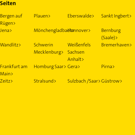
Seiten
Bergen auf
Plauen>
Eberswalde>
Sankt Ingbert>
Rügen>
Jena>
Mönchengladbach>
Hannover>
Bernburg
(Saale)>
Wandlitz>
Schwerin
Weißenfels
Bremerhaven>
Mecklenburg>
Sachsen
Anhalt>
Frankfurt am
Homburg Saar>
Gera>
Pirna>
Main>
Zeitz>
Stralsund>
Sulzbach /Saar>
Güstrow>