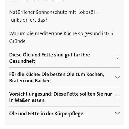
Natürlicher Sonnenschutz mit Kokosöl –
funktioniert das?
Warum die mediterrane Küche so gesund ist: 5
Gründe
Diese Öle und Fette sind gut für Ihre
Gesundheit
Für die Küche: Die besten Öle zum Kochen,
Leinöl, Rapsöl, Olivenöl: Das sind die
Braten und Backen
gesündesten Speiseöle
Vorsicht ungesund: Diese Fette sollten Sie nur
Die besten Öle und Fette zum Kochen
Native Öle: Warum kaltgepresstes Öl gesünder
in Maßen essen
ist
Die besten Öle und Fette zum Braten und
Öle und Fette in der Körperpflege
Gesättigt, raffiniert, gehärtet: Ungesunde Fette
Frittieren
Von A bis K: Diese fettlöslichen Vitamine
nur in Maßen essen
braucht der Körper