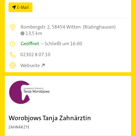
E-Mail
Rombergstr. 2,
58454 Witten
(Rüdinghausen)
13,5 km
Geöffnet
–
Schließt um 16:00
02302 8 07 10
Webseite
Worobjows Tanja Zahnärztin
ZAHNÄRZTE