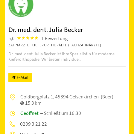
Dr. med. dent. Julia Becker
5,0
1 Bewertung
5.0
ZAHNÄRZTE: KIEFERORTHOPÄDIE (FACHZAHNÄRZTE)
Dr. med. dent. Julia Becker ist Ihre Spezialistin für moderne
Kieferorthopädie. Wir bieten individue...
E-Mail
Goldbergplatz 1,
45894 Gelsenkirchen
(Buer)
15,3 km
Geöffnet
–
Schließt um 16:30
0209 3 21 22