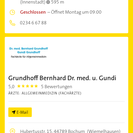
(Innenstadt)
595 m
Geschlossen
–
Öffnet Montag um 09:00
0234 6 67 88
Grundhoff Bernhard Dr. med. u. Gundi
5,0
5 Bewertungen
5.0
ÄRZTE: ALLGEMEINMEDIZIN (FACHÄRZTE)
E-Mail
Hubertusstr. 15,
44789 Bochum
(Wiemelhausen)