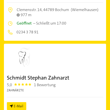
Clemensstr. 14,
44789 Bochum
(Wiemelhausen)
977 m
Geöffnet
–
Schließt um 17:00
0234 3 78 91
Schmidt Stephan Zahnarzt
5,0
1 Bewertung
5.0
ZAHNÄRZTE
E-Mail