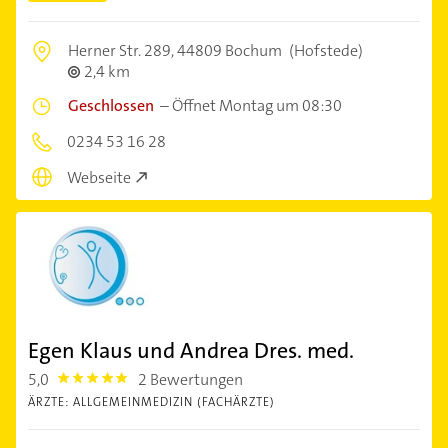
Herner Str. 289,
44809 Bochum
(Hofstede)
2,4 km
Geschlossen
–
Öffnet Montag um 08:30
0234 53 16 28
Webseite
Egen Klaus und Andrea Dres. med.
5,0
2 Bewertungen
5.0
ÄRZTE: ALLGEMEINMEDIZIN (FACHÄRZTE)