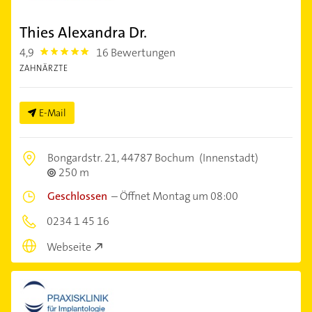
Thies Alexandra Dr.
4,9
16 Bewertungen
4.9
ZAHNÄRZTE
E-Mail
Bongardstr. 21,
44787 Bochum
(Innenstadt)
250 m
Geschlossen
–
Öffnet Montag um 08:00
0234 1 45 16
Webseite