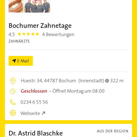
Bochumer Zahnetage
4,5
4 Bewertungen
4.5
ZAHNÄRZTE
E-Mail
Huestr. 34,
44787 Bochum
(Innenstadt)
322 m
Geschlossen
–
Öffnet Montag um 08:00
0234 6 55 56
Webseite
Dr. Astrid Blaschke
AUS DER REGION