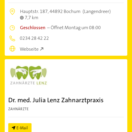
Hauptstr. 187,
44892 Bochum
(Langendreer)
7,7 km
Geschlossen
–
Öffnet Montag um 08:00
0234 28 42 22
Webseite
Dr. med. Julia Lenz Zahnarztpraxis
ZAHNÄRZTE
E-Mail