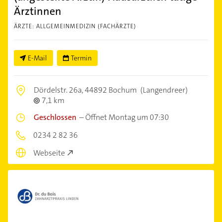
Ärztinnen
ÄRZTE: ALLGEMEINMEDIZIN (FACHÄRZTE)
E-Mail
Termin
Dördelstr. 26a,
44892 Bochum
(Langendreer)
7,1 km
Geschlossen
–
Öffnet Montag um 07:30
0234 2 82 36
Webseite