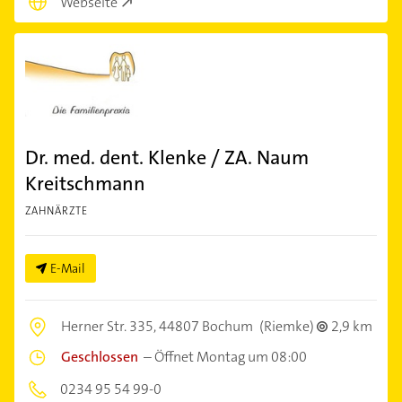
Webseite
Dr. med. dent. Klenke / ZA. Naum
Kreitschmann
ZAHNÄRZTE
E-Mail
Herner Str. 335,
44807 Bochum
(Riemke)
2,9 km
Geschlossen
–
Öffnet Montag um 08:00
0234 95 54 99-0