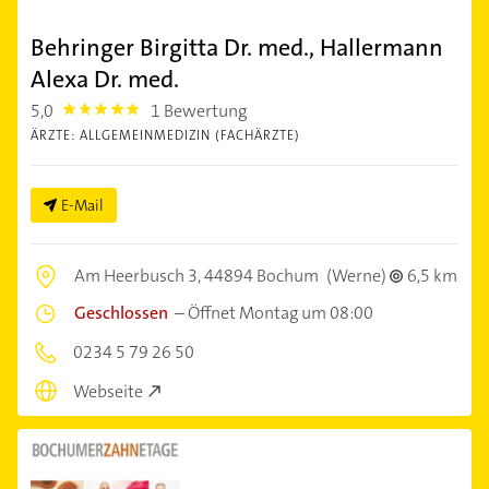
Behringer Birgitta Dr. med., Hallermann
Alexa Dr. med.
5,0
1 Bewertung
5.0
ÄRZTE: ALLGEMEINMEDIZIN (FACHÄRZTE)
E-Mail
Am Heerbusch 3,
44894 Bochum
(Werne)
6,5 km
Geschlossen
–
Öffnet Montag um 08:00
0234 5 79 26 50
Webseite