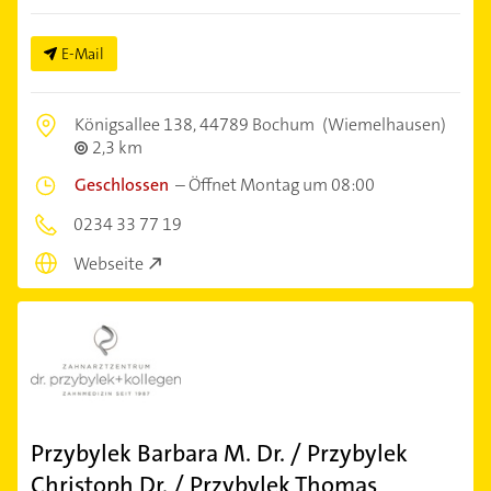
E-Mail
Königsallee 138,
44789 Bochum
(Wiemelhausen)
2,3 km
Geschlossen
–
Öffnet Montag um 08:00
0234 33 77 19
Webseite
Przybylek Barbara M. Dr. / Przybylek
Christoph Dr. / Przybylek Thomas