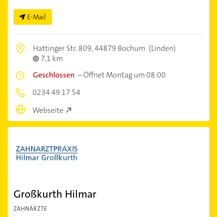
E-Mail
Hattinger Str. 809,
44879 Bochum
(Linden)
7,1 km
Geschlossen
–
Öffnet Montag um 08:00
0234 49 17 54
Webseite
Großkurth Hilmar
ZAHNÄRZTE