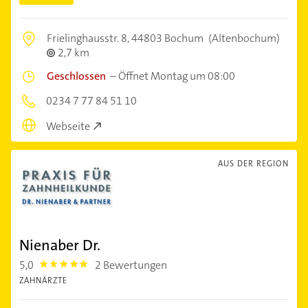
Frielinghausstr. 8,
44803 Bochum
(Altenbochum)
2,7 km
Geschlossen
–
Öffnet Montag um 08:00
0234 7 77 84 51 10
Webseite
AUS DER REGION
Nienaber Dr.
5,0
2 Bewertungen
5.0
ZAHNÄRZTE