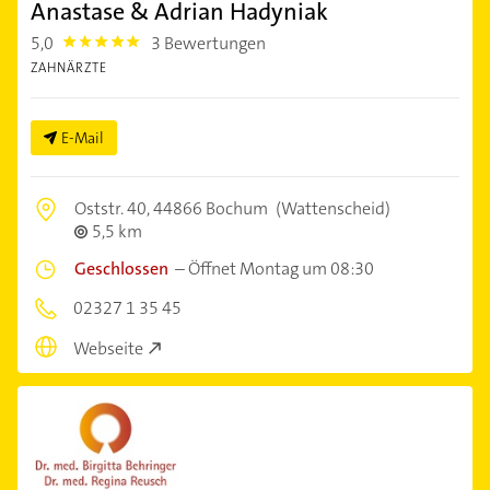
Anastase & Adrian Hadyniak
5,0
3 Bewertungen
5.0
ZAHNÄRZTE
E-Mail
Oststr. 40,
44866 Bochum
(Wattenscheid)
5,5 km
Geschlossen
–
Öffnet Montag um 08:30
02327 1 35 45
Webseite