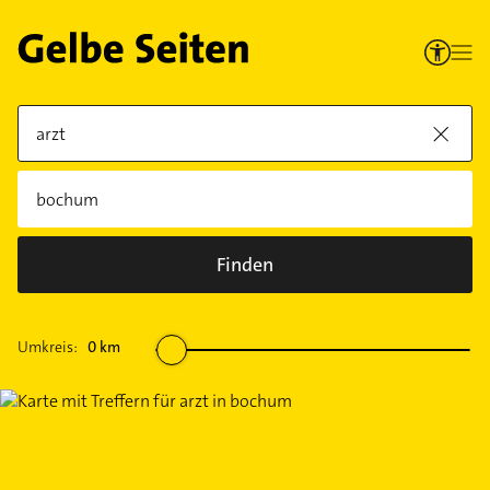
Finden
Umkreis:
0
km