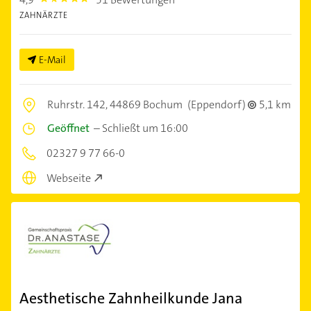
4.9
ZAHNÄRZTE
E-Mail
Ruhrstr. 142,
44869 Bochum
(Eppendorf)
5,1 km
Geöffnet
–
Schließt um 16:00
02327 9 77 66-0
Webseite
Aesthetische Zahnheilkunde Jana