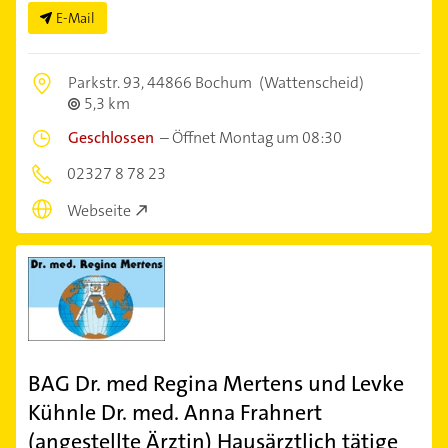
E-Mail
Parkstr. 93,
44866 Bochum
(Wattenscheid)
5,3 km
Geschlossen
–
Öffnet Montag um 08:30
02327 8 78 23
Webseite
BAG Dr. med Regina Mertens und Levke
Kühnle Dr. med. Anna Frahnert
(angestellte Ärztin) Hausärztlich tätige