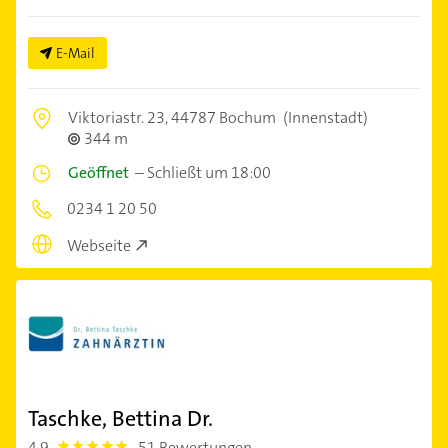
E-Mail
Viktoriastr. 23,
44787 Bochum
(Innenstadt)
344 m
Geöffnet
–
Schließt um 18:00
0234 1 20 50
Webseite
Taschke, Bettina Dr.
4,9
51 Bewertungen