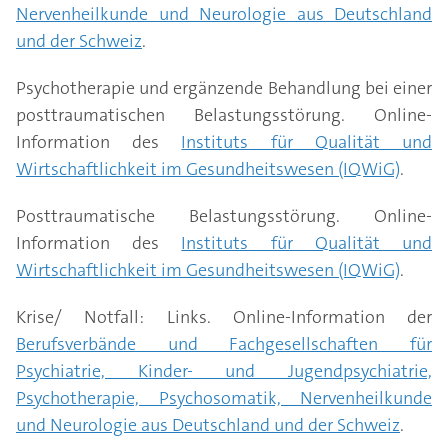
Vergewaltigungs- und Folteropfer, Opfern von
Nervenheilkunde und Neurologie aus Deutschland
Therapeuten.
Selbstmordversuche. Studien deuten darauf hin,
Gewaltverbrechen sowie bei Soldaten nach einem
und der Schweiz
.
dass etwa 80 Prozent der PTBS-Betroffenen in
Kampfeinsatz.
ihrem Leben an mindestens einer weiteren
Psychotherapie und ergänzende Behandlung bei einer
psychischen Störung erkranken.
posttraumatischen Belastungsstörung. Online-
Information des
Instituts für Qualität und
Wirtschaftlichkeit im Gesundheitswesen (IQWiG)
.
Posttraumatische Belastungsstörung. Online-
Information des
Instituts für Qualität und
Wirtschaftlichkeit im Gesundheitswesen (IQWiG)
.
Krise/ Notfall: Links. Online-Information der
Berufsverbände und Fachgesellschaften für
Psychiatrie, Kinder- und Jugendpsychiatrie,
Psychotherapie, Psychosomatik, Nervenheilkunde
und Neurologie aus Deutschland und der Schweiz
.