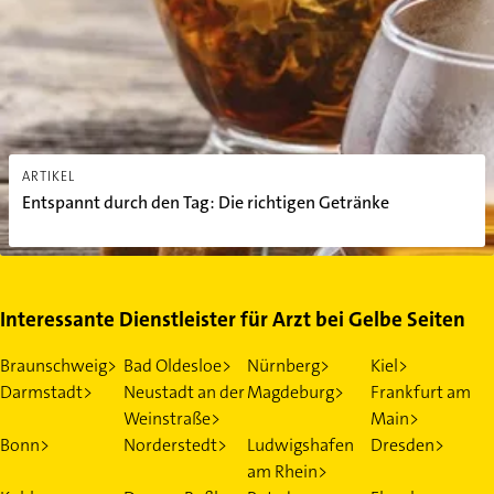
ARTIKEL
Entspannt durch den Tag: Die richtigen Getränke
Interessante Dienstleister für Arzt bei Gelbe Seiten
Braunschweig>
Bad Oldesloe>
Nürnberg>
Kiel>
Darmstadt>
Neustadt an der
Magdeburg>
Frankfurt am
Weinstraße>
Main>
Bonn>
Norderstedt>
Ludwigshafen
Dresden>
am Rhein>