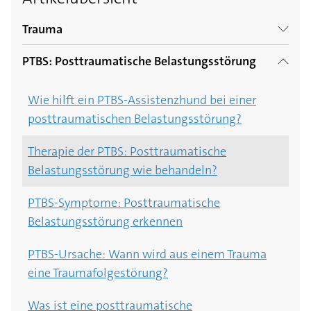
Trauma
PTBS: Posttraumatische Belastungsstörung
Trauma verarbeiten: Wie kann ich ein Trauma
bewältigen?
Wie hilft ein PTBS-Assistenzhund bei einer
posttraumatischen Belastungsstörung?
Trauma-Therapie: Wie wird ein Trauma
behandelt?
Therapie der PTBS: Posttraumatische
Belastungsstörung wie behandeln?
Trauma-Symptome: Woran erkenne ich ein
Trauma?
PTBS-Symptome: Posttraumatische
Belastungsstörung erkennen
Trauma-Ursache: Wie entsteht ein Trauma?
PTBS-Ursache: Wann wird aus einem Trauma
eine Traumafolgestörung?
Was ist eine posttraumatische