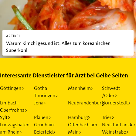
ARTIKEL
Warum Kimchi gesund ist: Alles zum koreanischen
Superkohl
Interessante Dienstleister für Arzt bei Gelbe Seiten
Göttingen>
Gotha
Mannheim>
Schwedt
Thüringen>
/Oder>
Limbach-
Jena>
Neubrandenburg>
Norderstedt>
Oberfrohna>
Sylt>
Plauen>
Hamburg>
Trier>
Ludwigshafen
Grünhain-
Offenbach am
Neustadt an der
am Rhein>
Beierfeld>
Main>
Weinstraße>