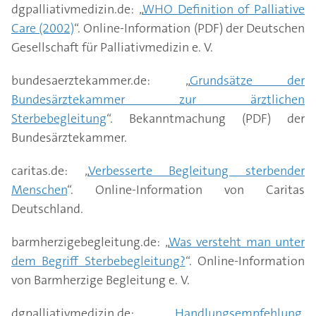
zu unterstützen. Menschen, die im Bereich
dgpalliativmedizin.de: „
Angehörigen wohlfühlen. Die Wünsche der
WHO Definition of Palliative
Care den Schwerstkranken mehrere Monate und
Palliative Care tätig sind, möchten Menschen auf
Care (2002)
Sterbenden werden berücksichtigt. Das kann der
“. Online-Information (PDF) der Deutschen
manchmal sogar Jahre begleiten. Das Ziel ist, die
ihrem letzten Lebensweg ein möglichst
Gesellschaft für Palliativmedizin e. V.
Wunsch sein, ein bestimmtes Essen zu genießen
Lebensqualität in der Zeit, die noch bleibt, zu
selbstbestimmtes Leben bis zum Tod ermöglichen.
oder der Wunsch, einen Film zu schauen. Auch
verbessern und belastende Krankheitssymptome zu
bundesaerztekammer.de: „
Grundsätze der
achten die Betreuenden darauf, dass körperliche
lindern.
Bundesärztekammer zur ärztlichen
Bedürfnisse erfüllt sind und Schmerzen im Rahmen
Sterbebegleitung
“. Bekanntmachung (PDF) der
einer lindernden Palliativmedizin behandelt
Bundesärztekammer.
werden, um die letzte Lebensphase zu erleichtern.
Die durchschnittliche Verweildauer im Hospiz
caritas.de: „
Verbesserte Begleitung sterbender
beträgt zwei bis vier Wochen. Oft werden die
Menschen
“. Online-Information von Caritas
Menschen zuvor auf einer Palliativstation in einem
Deutschland.
Krankenhaus oder zuhause versorgt, bevor sie in ein
Hospiz kommen.
barmherzigebegleitung.de: „
Was versteht man unter
dem Begriff Sterbebegleitung?
“. Online-Information
von Barmherzige Begleitung e. V.
dgpalliativmedizin.de: „
Handlungsempfehlung.