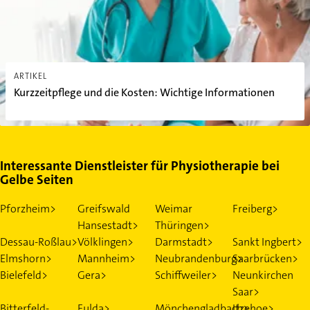
ARTIKEL
Kurzzeitpflege und die Kosten: Wichtige Informationen
Interessante Dienstleister für Physiotherapie bei
Gelbe Seiten
Pforzheim>
Greifswald
Weimar
Freiberg>
Hansestadt>
Thüringen>
Dessau-Roßlau>
Völklingen>
Darmstadt>
Sankt Ingbert>
Elmshorn>
Mannheim>
Neubrandenburg>
Saarbrücken>
Bielefeld>
Gera>
Schiffweiler>
Neunkirchen
Saar>
Bitterfeld-
Fulda>
Mönchengladbach>
Itzehoe>