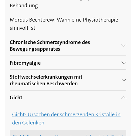
Rheumatoide Arthritis und Ernährung: Was
Behandlung
darf man nicht essen, wenn man Arthritis hat?
Morbus Bechterew: Wann eine Physiotherapie
sinnvoll ist
Chronische Schmerzsyndrome des
Bewegungsapparates
Fibromyalgie
Karpaltunnelsyndrom: 5 Ursachen und
Risikofaktoren
Stoffwechselerkrankungen mit
Fibromyalgie: Was ist das?
rheumatischen Beschwerden
Fibromyalgie: Diagnose der Schmerzkrankheit
Gicht
Stoffwechselerkrankungen mit rheumatischen
Fibromyalgie: Behandlung und Symptome von
Beschwerden: Was ist das?
Gicht: Ursachen der schmerzenden Kristalle in
Weichteilrheuma
den Gelenken
Medikamente bei Fibromyalgie: Was hilft