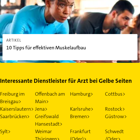
ARTIKEL
10 Tipps für effektiven Muskelaufbau
Interessante Dienstleister für Arzt bei Gelbe Seiten
Freiburg im
Offenbach am
Hamburg>
Cottbus>
Breisgau>
Main>
Kaiserslautern>
Jena>
Karlsruhe>
Rostock>
Saarbrücken>
Greifswald
Bremen>
Güstrow>
Hansestadt>
Sylt>
Weimar
Frankfurt
Schwedt
Thüringen>
(Oder)>
/Oder>