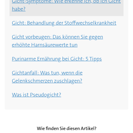
Gicht-Symptome: Wie erkenne ich, ob ich Gicht
gegen die Schmerzkrankheit?
habe?
Fibromyalgie-Ernährung: Hilft gesundes Essen
Gicht: Behandlung der Stoffwechselkrankheit
gegen die Beschwerden?
Gicht vorbeugen: Das können Sie gegen
erhöhte Harnsäurewerte tun
Purinarme Ernährung bei Gicht: 5 Tipps
Gichtanfall: Was tun, wenn die
Gelenkschmerzen zuschlagen?
Was ist Pseudogicht?
Wie finden Sie diesen Artikel?