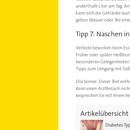
anderthalb Liter am Tag. A
kann sich die Getränke auc
geben Wasser oder Tee ein
Tipp 7: Naschen i
Verbote bewirken beim Ess
früher oder später Heißhung
besonderen Gelegenheiten e
Tipps zum Umgang mit Süßig
Disclaimer: Dieser Text ent
kann einen Arztbesuch nicht 
besprechen Sie mit Ihrem b
Artikelübersicht
Diabetes Typ 1: Wenn die
Diabetes Ty