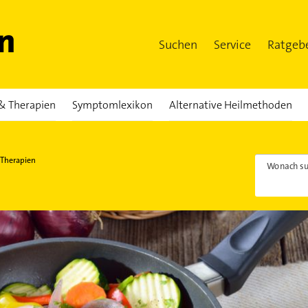
Suchen
Service
Ratgeb
& Therapien
Symptomlexikon
Alternative Heilmethoden
 Therapien
Wonach su