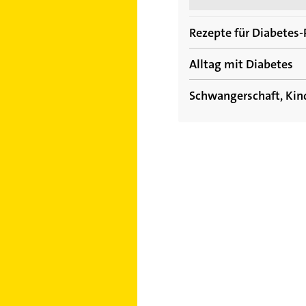
Rezepte für Diabetes-
Alltag mit Diabetes
Rezepte für Diabetiker:
Schwangerschaft, Kin
Traubenzucker immer mit
Autofahren mit Diabete
Diabetes bei Kindern
Reisen mit Diabetes: 5 D
Schwangerschaftsdiabe