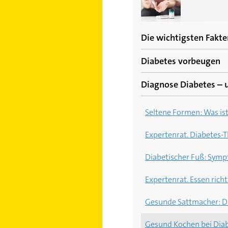
Die wichtigsten Fakte
Diabetes vorbeugen
Macht Zucker zuckerkran
Diagnose Diabetes – u
Diabetes vorbeugen: Die
Diabetes und Sport: Wi
5 Risikofaktoren für Di
Glykämischer Index (GI)
Seltene Formen: Was ist
Diabetes-Symptome erke
Diabetes? Nein, danke! 
Expertenrat. Diabetes-T
Diabetes mellitus: 5 Sp
Diabetischer Fuß: Sym
Expertenrat. Essen ric
Gesunde Sattmacher: Di
Gesund Kochen bei Diab