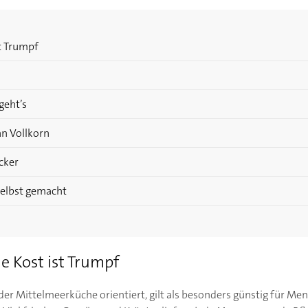
st Trumpf
 geht’s
an Vollkorn
cker
selbst gemacht
e Kost ist Trumpf
 der Mittelmeerküche orientiert, gilt als besonders günstig für Me