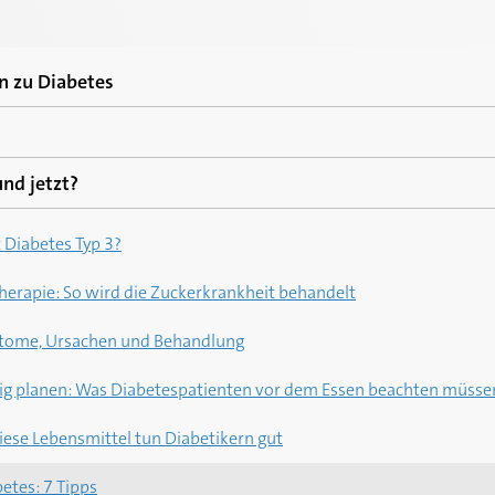
n zu Diabetes
k? 5 Diabetes-Mythen, die sich hartnäckig halten
nd jetzt?
se 5 Tipps senken Ihr Diabetes-Risiko
e Sport die Zuckerkrankheit verhindern kann
abetes Typ 2
: Diese Lebensmittel halten den Blutzucker stabil
 Diabetes Typ 3?
nnen: 5 Anzeichen für die Zuckerkrankheit
So schützen Sie Ihre Bauchspeicheldrüse
herapie: So wird die Zuckerkrankheit behandelt
ätfolgen für den Körper
ptome, Ursachen und Behandlung
htig planen: Was Diabetespatienten vor dem Essen beachten müsse
ese Lebensmittel tun Diabetikern gut
etes: 7 Tipps