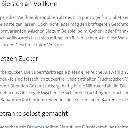
Sie sich an Vollkorn
genüber Weißmehlprodukten als deutlich günstiger für Diabetiker,
 ansteigen lassen. Doch nicht jeder mag den kräftigeren Geschm
kornvarianten. Mischen Sie zum Beispiel beim Kuchen- oder Pfann
ch Vollkornreis lässt sich mit hellem Reis mischen. Auf diese Wei
ch an den Geschmack von Vollkorn.
setzen Zucker
Birkenzucker: Die Supermarktregale bieten eine reiche Auswahl an
rodukte sind tatsächlich zuckerfrei, viele enthalten Fruchtzucker, 
kunft über den Gesamtzuckergehalt gibt die Nährwerttabelle. Die
nehin das Obstregal: Mischen Sie sich Ihren Fruchtjoghurt doch ei
e Banane im Kuchen kann einen Teil des Zuckers beim Backen erset
etränke selbst gemacht
 Menschen mit
Diabetes
sollten Sie auf Ihre Flüssigkeitsbilanz ach