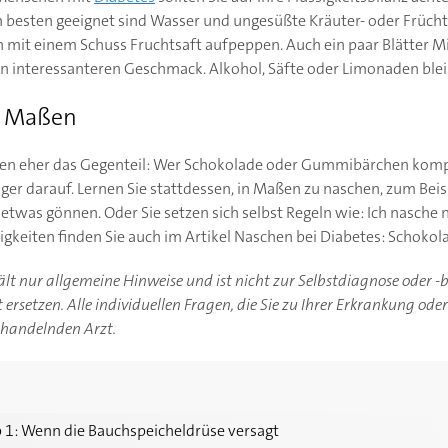
m besten geeignet sind Wasser und ungesüßte Kräuter- oder Frücht
h mit einem Schuss Fruchtsaft aufpeppen. Auch ein paar Blätter 
en interessanteren Geschmack. Alkohol, Säfte oder Limonaden ble
n Maßen
en eher das Gegenteil: Wer Schokolade oder Gummibärchen komp
er darauf. Lernen Sie stattdessen, in Maßen zu naschen, zum Beisp
twas gönnen. Oder Sie setzen sich selbst Regeln wie: Ich nasche
keiten finden Sie auch im Artikel Naschen bei Diabetes: Schokola
hält nur allgemeine Hinweise und ist nicht zur Selbstdiagnose oder 
ersetzen. Alle individuellen Fragen, die Sie zu Ihrer Erkrankung ode
ehandelnden Arzt.
 Bauchspeicheldrüse versagt
p 1: Wenn die Bauchspeicheldrüse versagt