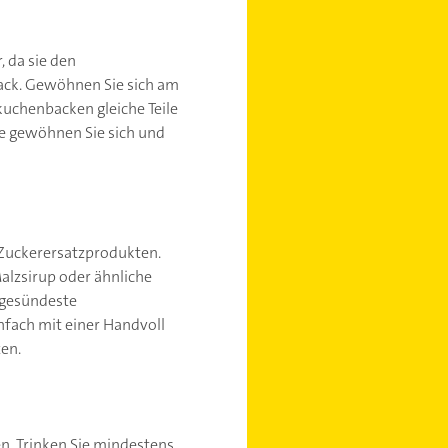
 da sie den
ack. Gewöhnen Sie sich am
kuchenbacken gleiche Teile
se gewöhnen Sie sich und
 Zuckerersatzprodukten.
Malzsirup oder ähnliche
 gesündeste
nfach mit einer Handvoll
zen.
ten. Trinken Sie mindestens