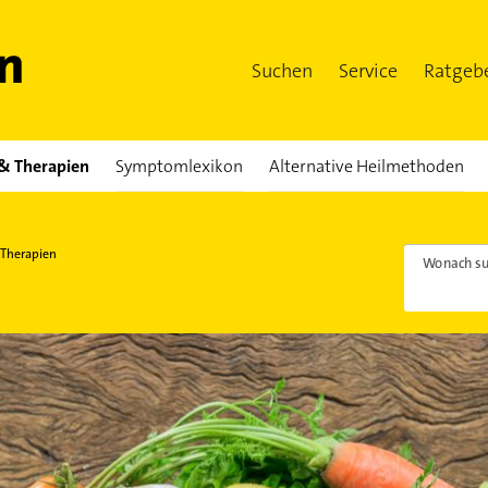
Suchen
Service
Ratgeb
& Therapien
Symptomlexikon
Alternative Heilmethoden
 Therapien
Wonach su