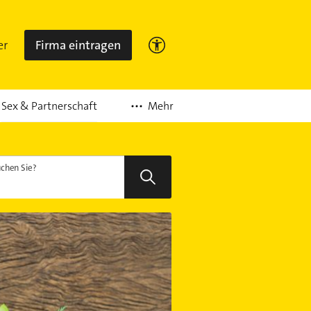
er
Firma eintragen
Mehr
Sex & Partnerschaft
chen Sie?