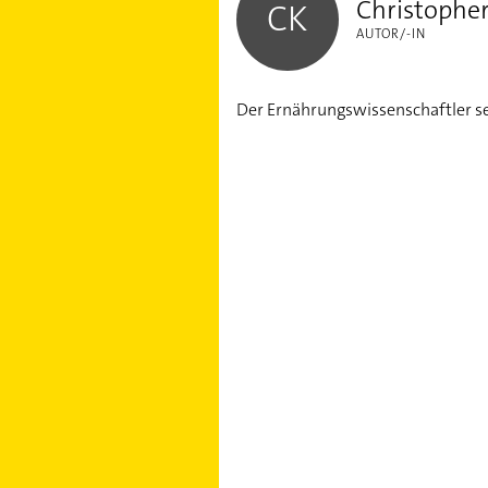
Christopher
CK
AUTOR/-IN
Hepatitis E: Akute Lebe
Leberzirrhose entwickel
Der Ernährungswissenschaftler se
Leberkrebs