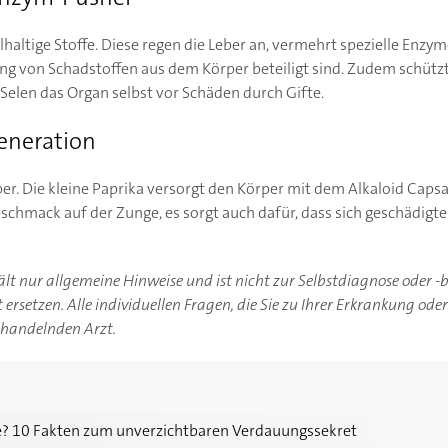
altige Stoffe. Diese regen die Leber an, vermehrt spezielle Enzym
ng von Schadstoffen aus dem Körper beteiligt sind. Zudem schütz
elen das Organ selbst vor Schäden durch Gifte.
generation
eber. Die kleine Paprika versorgt den Körper mit dem Alkaloid Capsa
schmack auf der Zunge, es sorgt auch dafür, dass sich geschädigte
hält nur allgemeine Hinweise und ist nicht zur Selbstdiagnose oder 
ersetzen. Alle individuellen Fragen, die Sie zu Ihrer Erkrankung ode
ehandelnden Arzt.
n zum unverzichtbaren Verdauungssekret
le? 10 Fakten zum unverzichtbaren Verdauungssekret