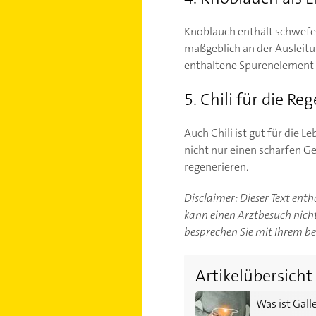
Knoblauch enthält schwefelh
maßgeblich an der Ausleitu
enthaltene Spurenelement S
5. Chili für die Re
Auch Chili ist gut für die L
nicht nur einen scharfen Ge
regenerieren.
Disclaimer: Dieser Text ent
kann einen Arztbesuch nicht 
besprechen Sie mit Ihrem b
Artikelübersicht
Was ist Galle? 10 Fakte
Was ist Gal