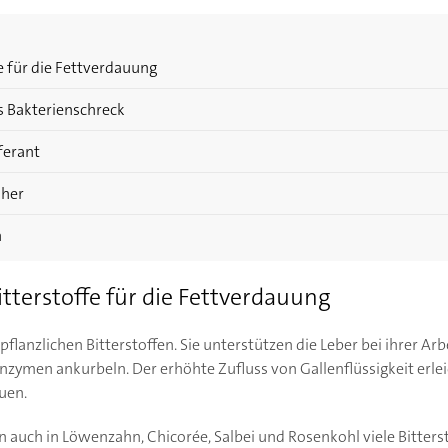
fe für die Fettverdauung
s Bakterienschreck
ferant
sher
n
itterstoffe für die Fettverdauung
 pflanzlichen Bitterstoffen. Sie unterstützen die Leber bei ihrer Arb
nzymen ankurbeln. Der erhöhte Zufluss von Gallenflüssigkeit erle
uen.
 auch in Löwenzahn, Chicorée, Salbei und Rosenkohl viele Bitters