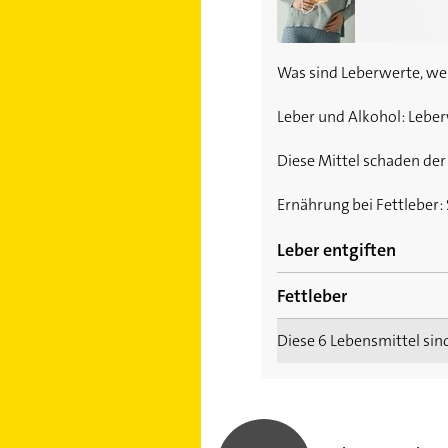
Was sind Leberwerte, we
Leber und Alkohol: Leber
Diese Mittel schaden der
Ernährung bei Fettleber: 
Leber entgiften
Fettleber
Leberwickel: Wie Sie Ih
Diese 6 Lebensmittel sind
Leber entgiften: So geh
Fettleber: Ursache und
Hepatitis A: Symptome
Christopher Kiel
Hepatitis D: Seltene Le