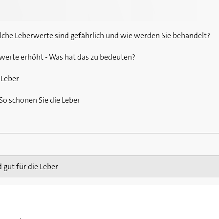
lche Leberwerte sind gefährlich und wie werden Sie behandelt?
werte erhöht - Was hat das zu bedeuten?
 Leber
So schonen Sie die Leber
re Leber beim Entgiften unterstützen
 gut für die Leber
t es auf natürlichem Weg
 Symptome der Leberverfettung
 und Ansteckung
berentzündung ist schwer heilbar