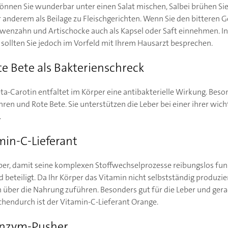
önnen Sie wunderbar unter einen Salat mischen, Salbei brühen Sie
r anderem als Beilage zu Fleischgerichten. Wenn Sie den bitteren
wenzahn und Artischocke auch als Kapsel oder Saft einnehmen. I
d, sollten Sie jedoch im Vorfeld mit Ihrem Hausarzt besprechen.
e Bete als Bakterienschreck
eta-Carotin entfaltet im Körper eine antibakterielle Wirkung. Beso
en und Rote Bete. Sie unterstützen die Leber bei einer ihrer wich
.
min-C-Lieferant
per, damit seine komplexen Stoffwechselprozesse reibungslos funk
 beteiligt. Da Ihr Körper das Vitamin nicht selbstständig produzier
 über die Nahrung zuführen. Besonders gut für die Leber und gerad
chendurch ist der Vitamin-C-Lieferant Orange.
 Enzym-Pusher