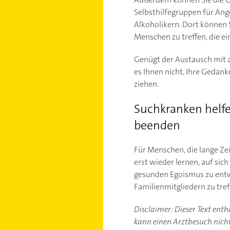
Selbsthilfegruppen für Ang
Alkoholikern. Dort können S
Menschen zu treffen, die ei
Genügt der Austausch mit a
es Ihnen nicht, Ihre Gedank
ziehen.
Suchkranken helf
beenden
Für Menschen, die lange Zei
erst wieder lernen, auf sic
gesunden Egoismus zu entw
Familienmitgliedern zu tre
Disclaimer: Dieser Text ent
kann einen Arztbesuch nicht 