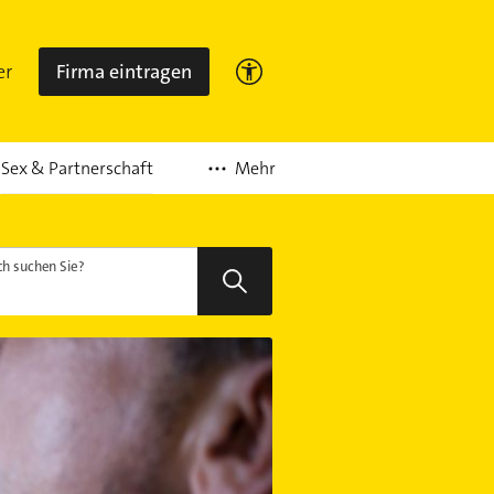
er
Firma eintragen
Mehr
Sex & Partnerschaft
h suchen Sie?