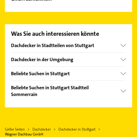
Flaschnerarbeiten.
Es ist sehr einfach Kontakt mit Wagner Dachbau
GmbH aufzunehmen. Einfach die passenden
Kontaktmöglichkeiten wie Adresse oder Mail in
unserem Kontaktdaten-Bereich auswählen. Hier
Was Sie auch interessieren könnte
finden Sie alle
Kontaktdaten
.
Dachdecker in Stadtteilen von Stuttgart
Feuerbach
Dachdecker in der Umgebung
Kaltental
Fellbach
Münster
Beliebte Suchen in Stuttgart
Kernen im Remstal
Obertürkheim
Schreiner
Waiblingen
Beliebte Suchen in Stuttgart Stadtteil
Ost
Bauunternehmen
Sommerrain
Remseck am Neckar
Untertürkheim
Fensterbauer
Kornwestheim
Putzfrau
Weilimdorf
Fenster
Korntal-Münchingen
Gebäudereinigung
West
Kammerjäger
Korb
Immobilien
Zuffenhausen
Zahnarzt
Gelbe Seiten
Dachdecker
Dachdecker in Stuttgart
Weinstadt
Immobilienmakler
Wagner Dachbau GmbH
Klempner