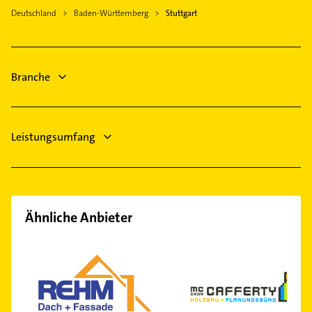
Esslingen am Neckar
Deutschland
Baden-Württemberg
Stuttgart
Gasinstallateur
Ludwigsburg Württemberg
Sanitärinstallation
Physikalische Therapie
Branche
Leistungsumfang
Ähnliche Anbieter