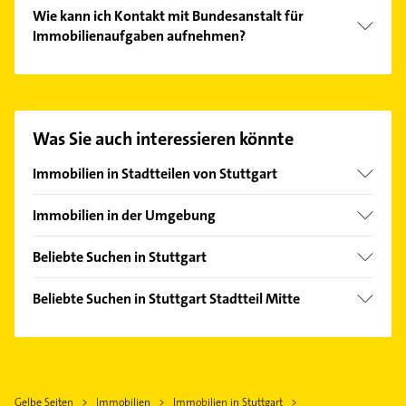
Wie kann ich Kontakt mit Bundesanstalt für
Immobilienaufgaben aufnehmen?
Es ist sehr einfach Kontakt mit Bundesanstalt für
Immobilienaufgaben aufzunehmen. Einfach die
passenden Kontaktmöglichkeiten wie Adresse oder
Mail in unserem Kontaktdaten-Bereich auswählen.
Was Sie auch interessieren könnte
Hier finden Sie alle
Kontaktdaten
.
Immobilien in Stadtteilen von Stuttgart
Asemwald
Immobilien in der Umgebung
Bad Cannstatt
Fellbach
Bergheim
Beliebte Suchen in Stuttgart
Korntal-Münchingen
Botnang
Bauunternehmen
Ostfildern
Beliebte Suchen in Stuttgart Stadtteil Mitte
Degerloch
Phoniatrie
Gerlingen
Maler
Feuerbach
Logopädie
Kornwestheim
Hausarzt
Hedelfingen
Ärztehaus
Esslingen am Neckar
Allgemeinarzt
Heumaden
Hausarzt
Leinfelden-Echterdingen
Gelbe Seiten
Immobilien
Immobilien in Stuttgart