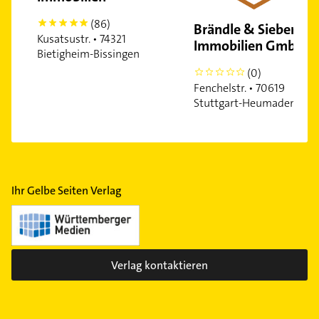
(86)
5
Brändle & Siebert
Kusatsustr. • 74321
Immobilien GmbH
Bietigheim-Bissingen
(0)
0
Fenchelstr. • 70619
Stuttgart-Heumaden
Ihr Gelbe Seiten Verlag
Verlag kontaktieren