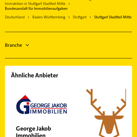
Arzt
Kaltental
Allgemeinarzt
Immobilien in Stuttgart Stadtteil Mitte
Ditzingen
Fensterbauer
Bundesanstalt für Immobilienaufgaben
Möhringen
Arzt
Filderstadt
Fenster
Deutschland
Baden-Württemberg
Stuttgart
Stuttgart Stadtteil Mitte
Nord
Elektroinstallation
Waiblingen
Elektroinstallation
Ost
Elektriker
Elektriker
Plieningen
Elektro Reparatur
Elektro Reparatur
Riedenberg
Branche
Klempner
Süd
Sillenbuch
Sommerrain
Ähnliche Anbieter
Sonnenberg
Stammheim
Untertürkheim
Vaihingen
Wangen
West
George Jakob
Zuffenhausen
Immobilien