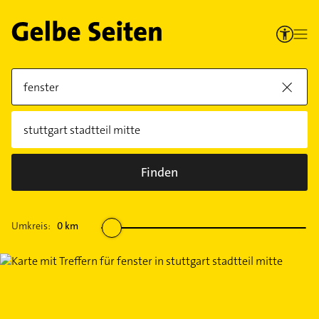
Finden
Umkreis:
0
km