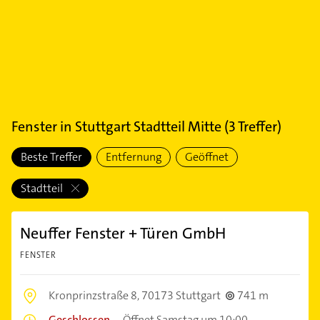
Fenster
in
Stuttgart Stadtteil Mitte
(
3
Treffer)
Beste Treffer
Entfernung
Geöffnet
Stadtteil
Neuffer Fenster + Türen GmbH
FENSTER
Kronprinzstraße 8,
70173 Stuttgart
741 m
Geschlossen
–
Öffnet Samstag um 10:00