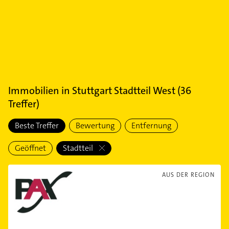
Immobilien
in
Stuttgart Stadtteil West
(
36
Treffer)
Beste Treffer
Bewertung
Entfernung
Geöffnet
Stadtteil
AUS DER REGION