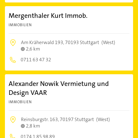
Mergenthaler Kurt Immob.
IMMOBILIEN
Am Kräherwald 193,
70193 Stuttgart
(West)
2,6 km
0711 63 47 32
Alexander Nowik Vermietung und
Design VAAR
IMMOBILIEN
Reinsburgstr. 163,
70197 Stuttgart
(West)
2,8 km
0174 1 85 98 89