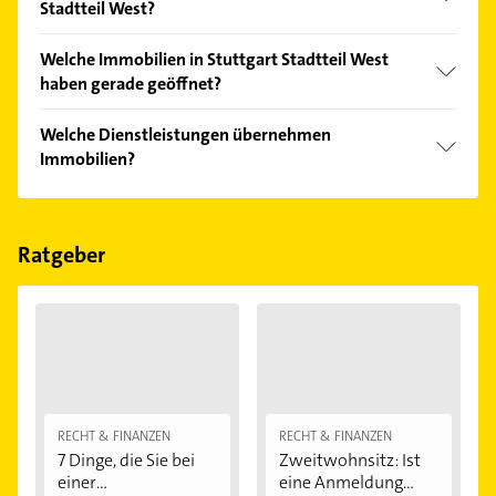
Stadtteil West?
Vergleichen Sie alle Anbieter anhand echter
Welche Immobilien in Stuttgart Stadtteil West
Kundenmeinungen und profitieren Sie von den
haben gerade geöffnet?
Empfehlungen. Die Suchergebnisse können Sie sich
einfach nach
Bewertungen
sortiert anzeigen lassen.
Im Anbieter-Bereich finden Sie alle
Öffnungszeiten
.
Welche Dienstleistungen übernehmen
Bitte beachten Sie, dass diese an Sonn- und
Immobilien?
Feiertagen abweichen können.
Folgende Leistungen werden angeboten: Haus- und
Grundstücksverwaltungen, Immobilienberatung,
Immobilienverwaltung, Immobilienverwaltungen
Ratgeber
und Wertermittlung.
RECHT & FINANZEN
RECHT & FINANZEN
7 Dinge, die Sie bei
Zweitwohnsitz: Ist
einer
eine Anmeldung...