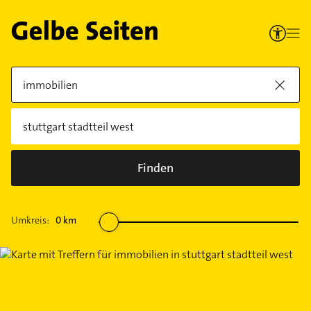
Finden
Umkreis:
0
km