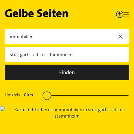
Finden
Umkreis:
0
km