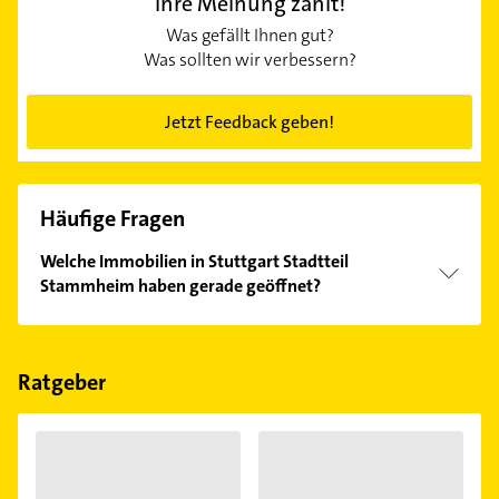
Ihre Meinung zählt!
Was gefällt Ihnen gut?
Was sollten wir verbessern?
Jetzt Feedback geben!
Häufige Fragen
Welche Immobilien in Stuttgart Stadtteil
Stammheim haben gerade geöffnet?
Im Anbieter-Bereich finden Sie alle
Öffnungszeiten
.
Bitte beachten Sie, dass diese an Sonn- und
Feiertagen abweichen können.
Ratgeber