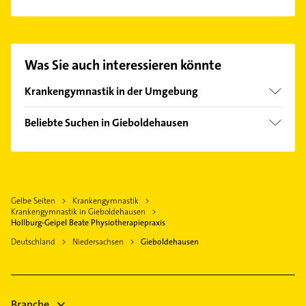
Es ist sehr einfach Kontakt mit Hollburg-Geipel
Beate Physiotherapiepraxis aufzunehmen. Einfach
die passenden Kontaktmöglichkeiten wie Adresse
oder Mail in unserem Kontaktdaten-Bereich
Was Sie auch interessieren könnte
auswählen. Hier finden Sie alle
Kontaktdaten
.
Krankengymnastik in der Umgebung
Hattorf am Harz
Beliebte Suchen in Gieboldehausen
Herzberg am Harz
Rechtsanwalt
Duderstadt
Dachdecker
Osterode am Harz
Maler
Bad Lauterberg im Harz
Gelbe Seiten
Krankengymnastik
Zahnarzt
Sonnenstein
Krankengymnastik in Gieboldehausen
Steuerberater
Hollburg-Geipel Beate Physiotherapiepraxis
Northeim
Heizung & Sanitär
Deutschland
Niedersachsen
Gieboldehausen
Gleichen
Lüftungsanlagen
Bovenden
Heizungsbauer
Nörten-Hardenberg
Heizungsfirmen
Branche