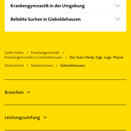
Krankengymnastik in der Umgebung
Hattorf am Harz
Beliebte Suchen in Gieboldehausen
Herzberg am Harz
Rechtsanwalt
Duderstadt
Dachdecker
Osterode am Harz
Maler
Bad Lauterberg im Harz
Gelbe Seiten
Krankengymnastik
Zahnarzt
Sonnenstein
Krankengymnastik in Gieboldehausen
Das Team Hardy. Ergo. Logo. Physio
Steuerberater
Northeim
Deutschland
Niedersachsen
Gieboldehausen
Heizung & Sanitär
Gleichen
Lüftungsanlagen
Bovenden
Heizungsbauer
Nörten-Hardenberg
Branchen
Heizungsfirmen
Hausarzt
Leistungsumfang