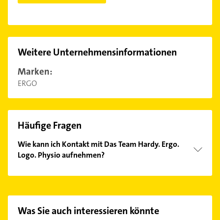
Weitere Unternehmensinformationen
Marken:
ERGO
Häufige Fragen
Wie kann ich Kontakt mit Das Team Hardy. Ergo.
Logo. Physio aufnehmen?
Es ist sehr einfach Kontakt mit Das Team Hardy.
Ergo. Logo. Physio aufzunehmen. Einfach die
passenden Kontaktmöglichkeiten wie Adresse oder
Mail in unserem Kontaktdaten-Bereich auswählen.
Was Sie auch interessieren könnte
Hier finden Sie alle
Kontaktdaten
.