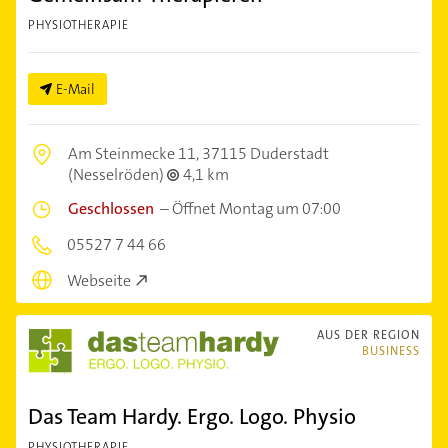
PHYSIOTHERAPIE
E-Mail
Am Steinmecke 11,
37115 Duderstadt
(Nesselröden)
4,1 km
Geschlossen
–
Öffnet Montag um 07:00
05527 7 44 66
Webseite
AUS DER REGION
BUSINESS
Das Team Hardy. Ergo. Logo. Physio
PHYSIOTHERAPIE