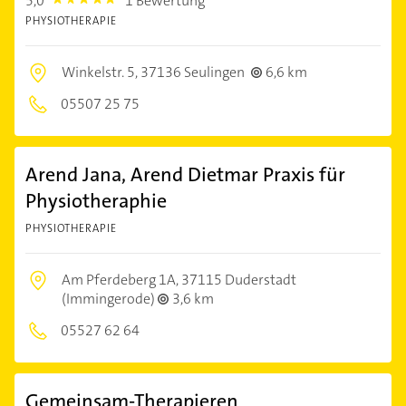
5,0
1 Bewertung
5.0
PHYSIOTHERAPIE
Winkelstr. 5,
37136 Seulingen
6,6 km
05507 25 75
Arend Jana, Arend Dietmar Praxis für
Physiotheraphie
PHYSIOTHERAPIE
Am Pferdeberg 1A,
37115 Duderstadt
(Immingerode)
3,6 km
05527 62 64
Gemeinsam-Therapieren