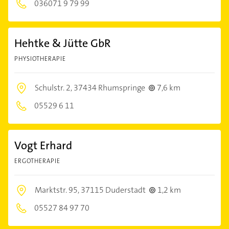
036071 9 79 99
Hehtke & Jütte GbR
PHYSIOTHERAPIE
Schulstr. 2,
37434 Rhumspringe
7,6 km
05529 6 11
Vogt Erhard
ERGOTHERAPIE
Marktstr. 95,
37115 Duderstadt
1,2 km
05527 84 97 70