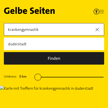
Finden
Umkreis:
0
km