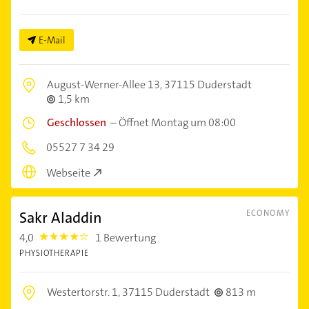
E-Mail
August-Werner-Allee 13,
37115 Duderstadt
1,5 km
Geschlossen
–
Öffnet Montag um 08:00
05527 7 34 29
Webseite
Sakr Aladdin
ECONOMY
4,0
1 Bewertung
4.0
PHYSIOTHERAPIE
Westertorstr. 1,
37115 Duderstadt
813 m