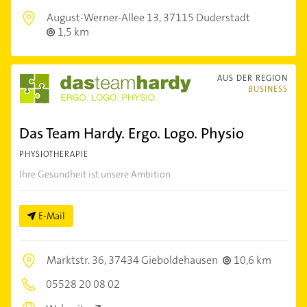
August-Werner-Allee 13,
37115 Duderstadt
1,5 km
AUS DER REGION
BUSINESS
Das Team Hardy. Ergo. Logo. Physio
PHYSIOTHERAPIE
Ihre Gesundheit ist unsere Ambition
E-Mail
Marktstr. 36,
37434 Gieboldehausen
10,6 km
05528 20 08 02