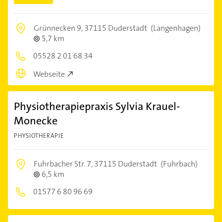
Grünnecken 9,
37115 Duderstadt
(Langenhagen)
5,7 km
05528 2 01 68 34
Webseite
Physiotherapiepraxis Sylvia Krauel-
Monecke
PHYSIOTHERAPIE
Fuhrbacher Str. 7,
37115 Duderstadt
(Fuhrbach)
6,5 km
01577 6 80 96 69