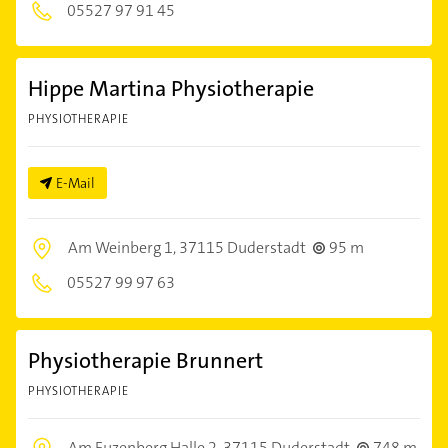
05527 97 91 45
Hippe Martina Physiotherapie
PHYSIOTHERAPIE
E-Mail
Am Weinberg 1,
37115 Duderstadt
95 m
05527 99 97 63
Physiotherapie Brunnert
PHYSIOTHERAPIE
Am Euzenberg Halle 2,
37115 Duderstadt
748 m