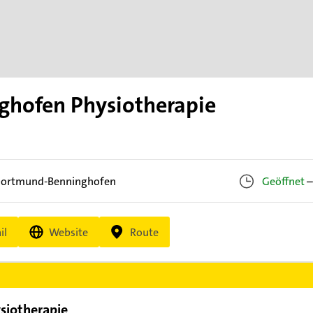
ghofen Physiotherapie
ortmund-Benninghofen
Geöffnet
–
il
Website
Route
siotherapie