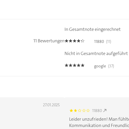
In Gesamtnote eingerechnet
11 Bewertungen
11880
(11)
4.2000003
Nicht in Gesamtnote aufgeführt
google
(37)
4.9
27.01.2025
11880
2.0
Leider unzufrieden! Man fühlt
Kommunikation und Freundlichke