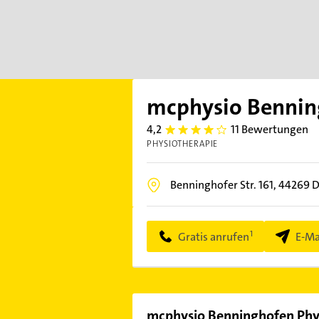
mcphysio Bennin
4,2
11 Bewertungen
4.2000003
PHYSIOTHERAPIE
Benninghofer Str. 161,
44269
D
Gratis anrufen
E-Ma
mcphysio Benninghofen Phy