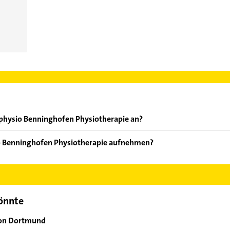
physio Benninghofen Physiotherapie an?
oten: Krankengymnastik, Fango, Rückenschule, Lymphdrainage un
o Benninghofen Physiotherapie aufnehmen?
cphysio Benninghofen Physiotherapie aufzunehmen. Einfach die p
ktdaten-Bereich auswählen. Hier finden Sie alle
Kontaktdaten
.
könnte
von Dortmund