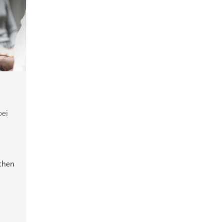
bei
ichen