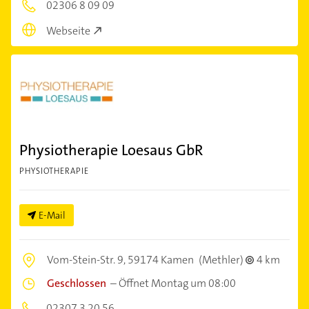
02306 8 09 09
Webseite
Physiotherapie Loesaus GbR
PHYSIOTHERAPIE
E-Mail
Vom-Stein-Str. 9,
59174 Kamen
(Methler)
4 km
Geschlossen
–
Öffnet Montag um 08:00
02307 3 20 56