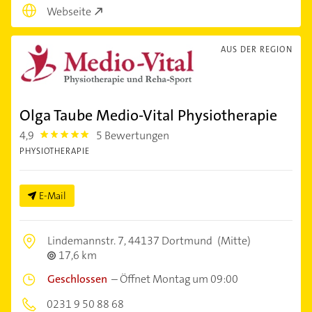
Webseite
AUS DER REGION
Olga Taube Medio-Vital Physiotherapie
4,9
5 Bewertungen
4.9
PHYSIOTHERAPIE
E-Mail
Lindemannstr. 7,
44137 Dortmund
(Mitte)
17,6 km
Geschlossen
–
Öffnet Montag um 09:00
0231 9 50 88 68