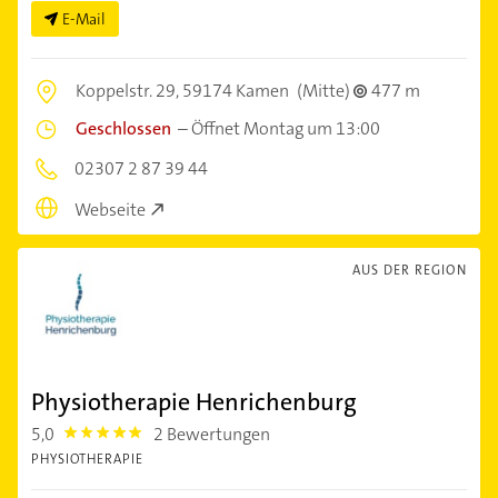
E-Mail
Koppelstr. 29,
59174 Kamen
(Mitte)
477 m
Geschlossen
–
Öffnet Montag um 13:00
02307 2 87 39 44
Webseite
AUS DER REGION
Physiotherapie Henrichenburg
5,0
2 Bewertungen
5.0
PHYSIOTHERAPIE