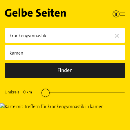
Finden
Umkreis:
0
km