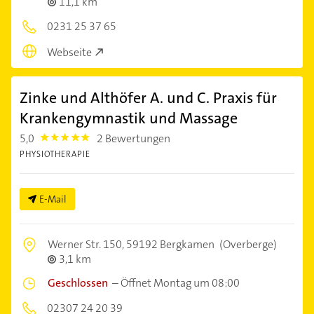
11,1 km
0231 25 37 65
Webseite
Zinke und Althöfer A. und C. Praxis für
Krankengymnastik und Massage
5,0
2 Bewertungen
5.0
PHYSIOTHERAPIE
E-Mail
Werner Str. 150,
59192 Bergkamen
(Overberge)
3,1 km
Geschlossen
–
Öffnet Montag um 08:00
02307 24 20 39