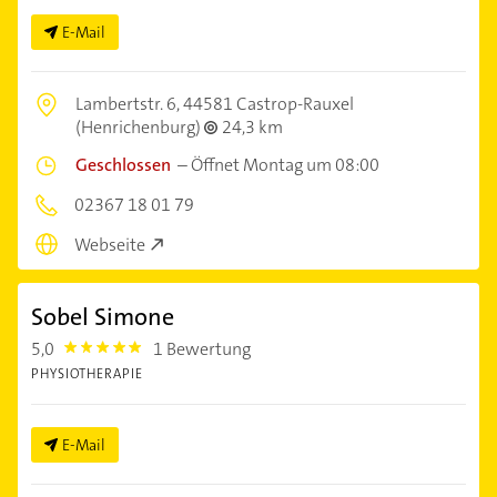
E-Mail
Lambertstr. 6,
44581 Castrop-Rauxel
(Henrichenburg)
24,3 km
Geschlossen
–
Öffnet Montag um 08:00
02367 18 01 79
Webseite
Sobel Simone
5,0
1 Bewertung
5.0
PHYSIOTHERAPIE
E-Mail