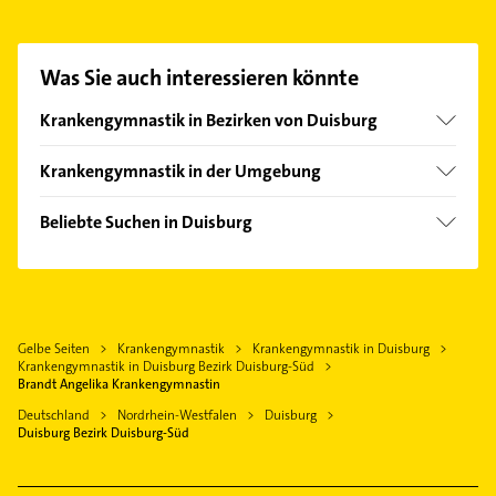
Krankengymnastin aufzunehmen. Einfach die
passenden Kontaktmöglichkeiten wie Adresse oder
Mail in unserem Kontaktdaten-Bereich auswählen.
Was Sie auch interessieren könnte
Hier finden Sie alle
Kontaktdaten
.
Krankengymnastik in Bezirken von Duisburg
Bezirk Duisburg-Mitte
Krankengymnastik in der Umgebung
Bezirk Hamborn
Ratingen
Bezirk Homberg
Beliebte Suchen in Duisburg
Mülheim an der Ruhr
Bezirk Meiderich
Phoniatrie
Oberhausen Rheinland
Bezirk Rheinhausen
Logopädie
Meerbusch
Bezirk Walsum
Putzfrau
Heiligenhaus
Gelbe Seiten
Krankengymnastik
Krankengymnastik in Duisburg
Gebäudereinigung
Moers
Krankengymnastik in Duisburg Bezirk Duisburg-Süd
Bauunternehmen
Brandt Angelika Krankengymnastin
Krefeld
Immobilien
Deutschland
Nordrhein-Westfalen
Duisburg
Düsseldorf
Duisburg Bezirk Duisburg-Süd
Immobilienmakler
Erkrath
Zahnarzt
Velbert