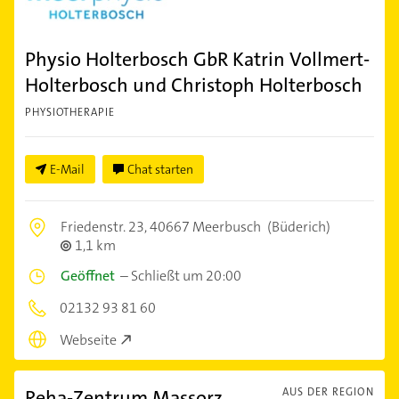
Physio Holterbosch GbR Katrin Vollmert-
Holterbosch und Christoph Holterbosch
PHYSIOTHERAPIE
E-Mail
Chat starten
Friedenstr. 23,
40667 Meerbusch
(Büderich)
1,1 km
Geöffnet
–
Schließt um 20:00
02132 93 81 60
Webseite
Reha-Zentrum Massorz
AUS DER REGION