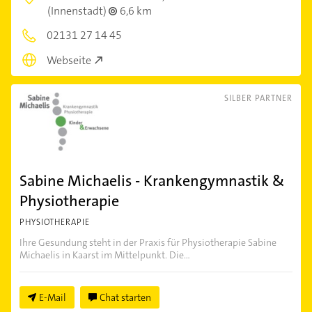
(Innenstadt)
6,6 km
02131 27 14 45
Webseite
SILBER PARTNER
Sabine Michaelis - Krankengymnastik &
Physiotherapie
PHYSIOTHERAPIE
Ihre Gesundung steht in der Praxis für Physiotherapie Sabine
Michaelis in Kaarst im Mittelpunkt. Die...
E-Mail
Chat starten