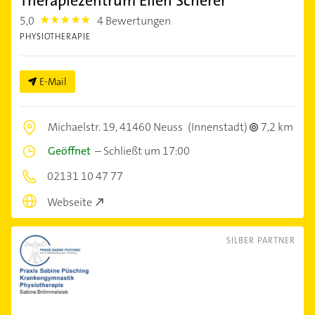
Therapiezentrum Ellen Scherer
5,0
4 Bewertungen
5.0
PHYSIOTHERAPIE
E-Mail
Michaelstr. 19,
41460 Neuss
(Innenstadt)
7,2 km
Geöffnet
–
Schließt um 17:00
02131 10 47 77
Webseite
SILBER PARTNER