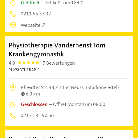
Geöffnet
–
Schließt um 18:00
0211 55 37 37
Webseite
Physiotherapie Vanderhenst Tom
Krankengymnastik
4,9
7 Bewertungen
4.9
PHYSIOTHERAPIE
Rheydter Str. 33,
41464 Neuss
(Stadionviertel)
6,9 km
Geschlossen
–
Öffnet Montag um 08:00
02131 85 90 66