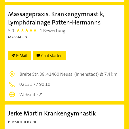
Massagepraxis, Krankengymnastik,
Lymphdrainage Patten-Hermanns
5,0
1 Bewertung
5.0
MASSAGEN
E-Mail
Chat starten
Breite Str. 38,
41460 Neuss
(Innenstadt)
7,4 km
02131 77 90 10
Webseite
Jerke Martin Krankengymnastik
PHYSIOTHERAPIE