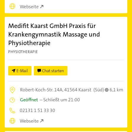
Webseite
Medifit Kaarst GmbH Praxis für
Krankengymnastik Massage und
Physiotherapie
PHYSIOTHERAPIE
E-Mail
Chat starten
Robert-Koch-Str. 14A,
41564 Kaarst
(Süd)
6,1 km
Geöffnet
–
Schließt um 21:00
02131 1 51 33 30
Webseite