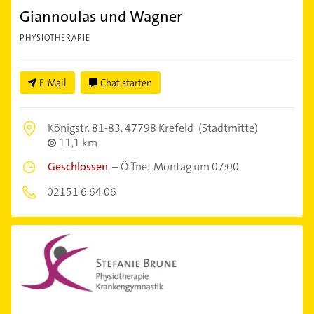
Giannoulas und Wagner
PHYSIOTHERAPIE
E-Mail
Chat starten
Königstr. 81-83,
47798 Krefeld
(Stadtmitte)
11,1 km
Geschlossen
–
Öffnet Montag um 07:00
02151 6 64 06