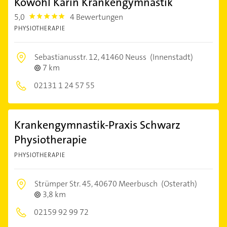
Kowohl Karin Krankengymnastik
5,0
4 Bewertungen
5.0
PHYSIOTHERAPIE
Sebastianusstr. 12,
41460 Neuss
(Innenstadt)
7 km
02131 1 24 57 55
Krankengymnastik-Praxis Schwarz
Physiotherapie
PHYSIOTHERAPIE
Strümper Str. 45,
40670 Meerbusch
(Osterath)
3,8 km
02159 92 99 72