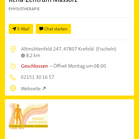
PHYSIOTHERAPIE
E-Mail
Chat starten
Altmühlenfeld 247,
47807 Krefeld
(Fischeln)
8,2 km
Geschlossen
–
Öffnet Montag um 08:00
02151 30 16 57
Webseite