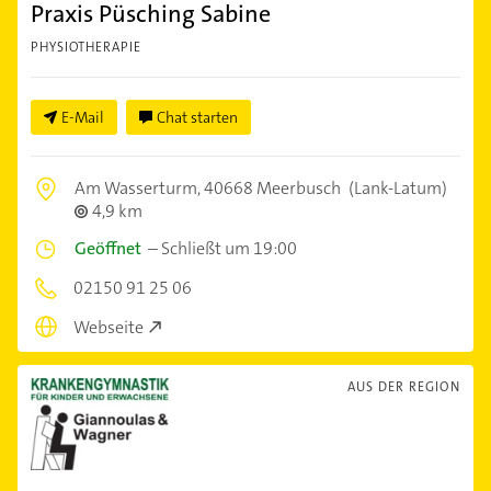
Praxis Püsching Sabine
PHYSIOTHERAPIE
E-Mail
Chat starten
Am Wasserturm,
40668 Meerbusch
(Lank-Latum)
4,9 km
Geöffnet
–
Schließt um 19:00
02150 91 25 06
Webseite
AUS DER REGION