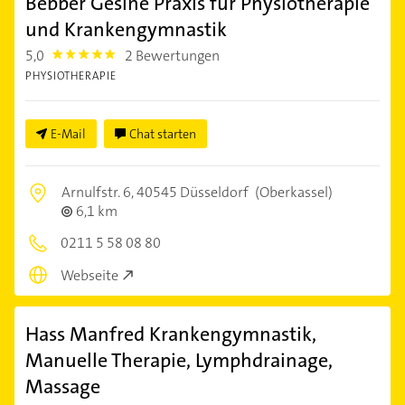
Bebber Gesine Praxis für Physiotherapie
und Krankengymnastik
5,0
2 Bewertungen
5.0
PHYSIOTHERAPIE
E-Mail
Chat starten
Arnulfstr. 6,
40545 Düsseldorf
(Oberkassel)
6,1 km
0211 5 58 08 80
Webseite
Hass Manfred Krankengymnastik,
Manuelle Therapie, Lymphdrainage,
Massage