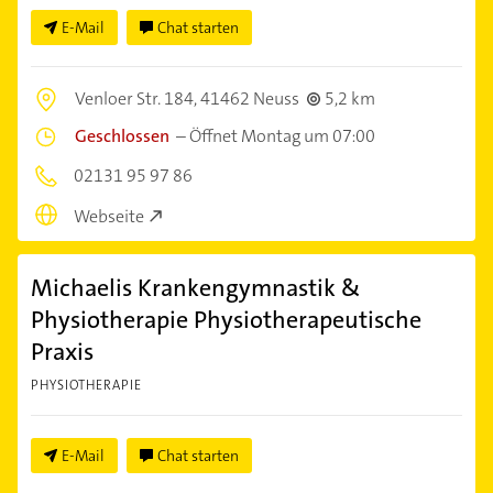
E-Mail
Chat starten
Venloer Str. 184,
41462 Neuss
5,2 km
Geschlossen
–
Öffnet Montag um 07:00
02131 95 97 86
Webseite
Michaelis Krankengymnastik &
Physiotherapie Physiotherapeutische
Praxis
PHYSIOTHERAPIE
E-Mail
Chat starten