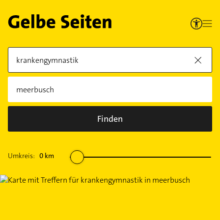
Finden
Umkreis:
0
km