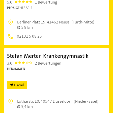
5,0
1 Bewertung
5.0
PHYSIOTHERAPIE
Berliner Platz 19,
41462 Neuss
(Furth-Mitte)
5,9 km
02131 5 08 25
Stefan Merten Krankengymnastik
3,0
2 Bewertungen
3.0
HEBAMMEN
E-Mail
Lotharstr. 10,
40547 Düsseldorf
(Niederkassel)
5,4 km