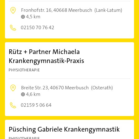
Fronhofstr. 16,
40668 Meerbusch
(Lank-Latum)
4,5 km
02150 70 76 42
Rütz + Partner Michaela
Krankengymnastik-Praxis
PHYSIOTHERAPIE
Breite Str. 23,
40670 Meerbusch
(Osterath)
4,6 km
02159 5 06 64
Püsching Gabriele Krankengymnastik
PHYSIOTHERAPIE