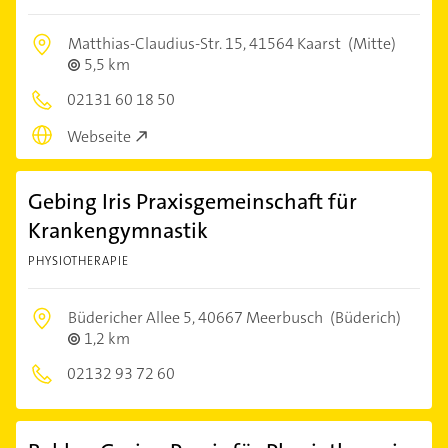
Matthias-Claudius-Str. 15,
41564 Kaarst
(Mitte)
5,5 km
02131 60 18 50
Webseite
Gebing Iris Praxisgemeinschaft für
Krankengymnastik
PHYSIOTHERAPIE
Büdericher Allee 5,
40667 Meerbusch
(Büderich)
1,2 km
02132 93 72 60