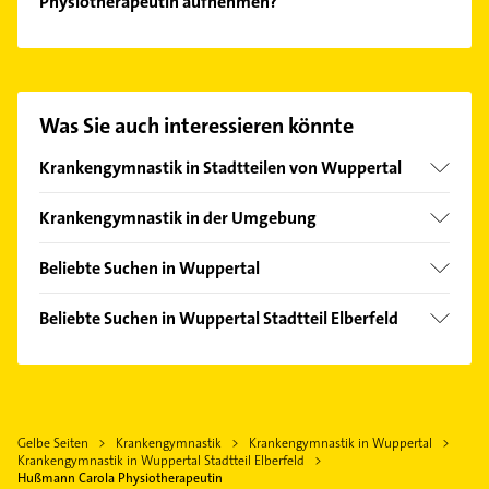
Physiotherapeutin aufnehmen?
Es ist sehr einfach Kontakt mit Hußmann Carola
Physiotherapeutin aufzunehmen. Einfach die
passenden Kontaktmöglichkeiten wie Adresse oder
Mail in unserem Kontaktdaten-Bereich auswählen.
Was Sie auch interessieren könnte
Hier finden Sie alle
Kontaktdaten
.
Krankengymnastik in Stadtteilen von Wuppertal
Barmen
Krankengymnastik in der Umgebung
Cronenberg
Remscheid
Langerfeld
Beliebte Suchen in Wuppertal
Wülfrath
Ronsdorf
Phoniatrie
Solingen
Beliebte Suchen in Wuppertal Stadtteil Elberfeld
Vohwinkel
Logopädie
Schwelm
Phoniatrie
Fensterbauer
Haan Rheinland
Logopädie
Fenster
Mettmann
Bauunternehmen
Kammerjäger
Wermelskirchen
Gelbe Seiten
Krankengymnastik
Krankengymnastik in Wuppertal
Klempner
Rohrreinigung
Krankengymnastik in Wuppertal Stadtteil Elberfeld
Velbert
Gasinstallateur
Hußmann Carola Physiotherapeutin