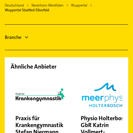
Klempner
Radevormwald
Sanitärinstallation
Deutschland
Nordrhein-Westfalen
Wuppertal
Gasinstallateur
Wuppertal Stadtteil Elberfeld
Sprockhövel
Elektroinstallation
Sanitärinstallation
Elektriker
Elektroinstallation
Elektro Reparatur
Branche
Schreiner
Ähnliche Anbieter
Praxis für
Physio Holterbosch
Krankengymnastik
GbR Katrin
Stefan Niermann
Vollmert-