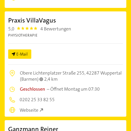
Praxis VillaVagus
5,0
4 Bewertungen
5.0
PHYSIOTHERAPIE
E-Mail
Obere Lichtenplatzer Straße 255,
42287 Wuppertal
(Barmen)
2,4 km
Geschlossen
–
Öffnet Montag um 07:30
0202 25 33 82 55
Webseite
Ganzmann Reiner