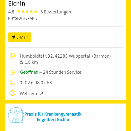
Eichin
4,8
6 Bewertungen
4.8
PHYSIOTHERAPIE
E-Mail
Humboldtstr. 32,
42283 Wuppertal
(Barmen)
1,8 km
Geöffnet
–
24 Stunden Service
0202 6 98 02 68
Webseite