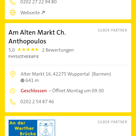
0202 27 22 94 80
Webseite
Am Alten Markt Ch.
SILBER PARTNER
Anthopoulos
5,0
2 Bewertungen
5.0
PHYSIOTHERAPIE
Alter Markt 16,
42275 Wuppertal
(Barmen)
641 m
Geschlossen
–
Öffnet Montag um 09:30
0202 2 54 87 46
SILBER PARTNER