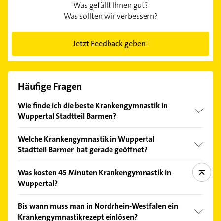
Was gefällt Ihnen gut?
Was sollten wir verbessern?
Jetzt Feedback geben!
Häufige Fragen
Wie finde ich die beste Krankengymnastik in
Wuppertal Stadtteil Barmen?
Vergleichen Sie alle Anbieter anhand echter
Welche Krankengymnastik in Wuppertal
Kundenmeinungen und profitieren Sie von den
Stadtteil Barmen hat gerade geöffnet?
Empfehlungen. Die Suchergebnisse können Sie sich
einfach nach
Bewertungen
sortiert anzeigen lassen.
Im Anbieter-Bereich finden Sie alle
Öffnungszeiten
.
Was kosten 45 Minuten Krankengymnastik in
Bitte beachten Sie, dass diese an Sonn- und
Wuppertal?
Feiertagen abweichen können.
Wurde die Krankengymnastik vom Arzt
Bis wann muss man in Nordrhein-Westfalen ein
verschrieben, wird ein Großteil der Kosten für die
Krankengymnastikrezept einlösen?