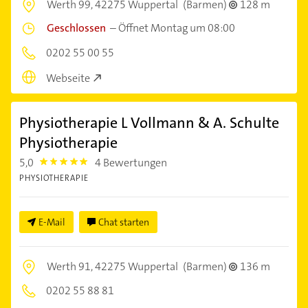
Werth 99,
42275 Wuppertal
(Barmen)
128 m
Geschlossen
–
Öffnet Montag um 08:00
0202 55 00 55
Webseite
Physiotherapie L Vollmann & A. Schulte
Physiotherapie
5,0
4 Bewertungen
5.0
PHYSIOTHERAPIE
E-Mail
Chat starten
Werth 91,
42275 Wuppertal
(Barmen)
136 m
0202 55 88 81