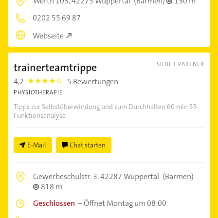
Werth 103,
42275 Wuppertal
(Barmen)
130 m
0202 55 69 87
Webseite
trainerteamtrippe
SILBER PARTNER
4,2
5 Bewertungen
4.2000003
PHYSIOTHERAPIE
Tipps zur Selbstüberwindung und zum Durchhalten 60 min 55
Funktionsanalyse
E-Mail
Chat starten
Gewerbeschulstr. 3,
42287 Wuppertal
(Barmen)
818 m
Geschlossen
–
Öffnet Montag um 08:00