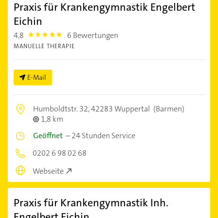
Praxis für Krankengymnastik Engelbert
Eichin
4,8
6 Bewertungen
4.8
MANUELLE THERAPIE
E-Mail
Humboldtstr. 32,
42283 Wuppertal
(Barmen)
1,8 km
Geöffnet
–
24 Stunden Service
0202 6 98 02 68
Webseite
Praxis für Krankengymnastik Inh.
Engelbert Eichin