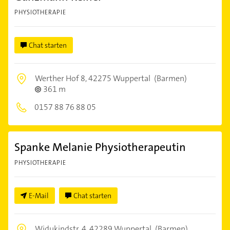
PHYSIOTHERAPIE
Chat starten
Werther Hof 8,
42275 Wuppertal
(Barmen)
361 m
0157 88 76 88 05
Spanke Melanie Physiotherapeutin
PHYSIOTHERAPIE
E-Mail
Chat starten
Widukindstr. 4,
42289 Wuppertal
(Barmen)