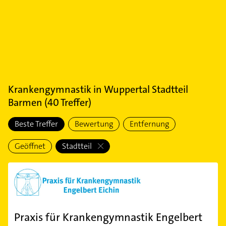
Krankengymnastik
in
Wuppertal Stadtteil
Barmen
(
40
Treffer)
Beste Treffer
Bewertung
Entfernung
Geöffnet
Stadtteil
Praxis für Krankengymnastik Engelbert