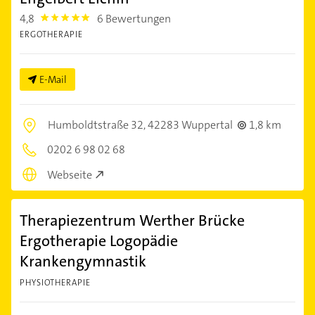
4,8
6 Bewertungen
4.8
ERGOTHERAPIE
E-Mail
Humboldtstraße 32,
42283 Wuppertal
1,8 km
0202 6 98 02 68
Webseite
Therapiezentrum Werther Brücke
Ergotherapie Logopädie
Krankengymnastik
PHYSIOTHERAPIE