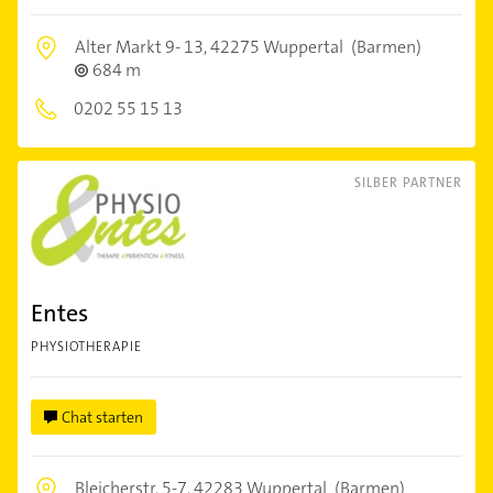
Alter Markt 9- 13,
42275 Wuppertal
(Barmen)
684 m
0202 55 15 13
SILBER PARTNER
Entes
PHYSIOTHERAPIE
Chat starten
Bleicherstr. 5-7,
42283 Wuppertal
(Barmen)