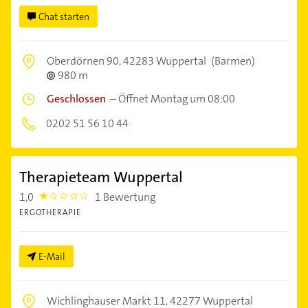
Chat starten
Oberdörnen 90,
42283 Wuppertal
(Barmen)
980 m
Geschlossen
–
Öffnet Montag um 08:00
0202 51 56 10 44
Therapieteam Wuppertal
1,0
1 Bewertung
1.0
ERGOTHERAPIE
E-Mail
Wichlinghauser Markt 11,
42277 Wuppertal