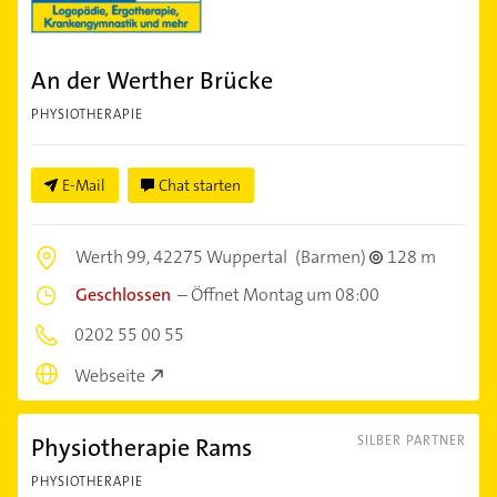
An der Werther Brücke
PHYSIOTHERAPIE
E-Mail
Chat starten
Werth 99,
42275 Wuppertal
(Barmen)
128 m
Geschlossen
–
Öffnet Montag um 08:00
0202 55 00 55
Webseite
Physiotherapie Rams
SILBER PARTNER
PHYSIOTHERAPIE