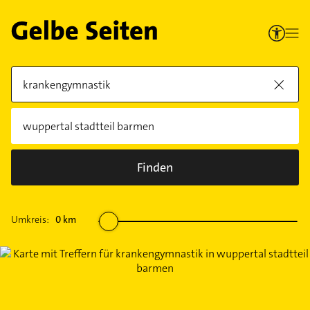
Finden
Umkreis:
0
km