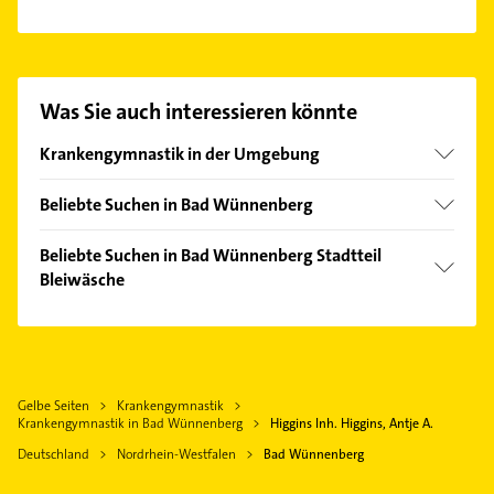
Es ist sehr einfach Kontakt mit Higgins Inh. Higgins,
Antje A. aufzunehmen. Einfach die passenden
Kontaktmöglichkeiten wie Adresse oder Mail in
unserem Kontaktdaten-Bereich auswählen. Hier
Was Sie auch interessieren könnte
finden Sie alle
Kontaktdaten
.
Krankengymnastik in der Umgebung
Marsberg
Beliebte Suchen in Bad Wünnenberg
Brilon
Maler
Büren
Beliebte Suchen in Bad Wünnenberg Stadtteil
Schreiner
Bleiwäsche
Rüthen
Klempner
Olsberg
Bauunternehmen
Gasinstallateur
Willingen (Upland)
Sanitärinstallation
Lichtenau Westfalen
Hausarzt
Gelbe Seiten
Krankengymnastik
Diemelstadt
Krankengymnastik in Bad Wünnenberg
Higgins Inh. Higgins, Antje A.
Allgemeinarzt
Borchen
Deutschland
Nordrhein-Westfalen
Bad Wünnenberg
Arzt
Twistetal
Zahnarzt