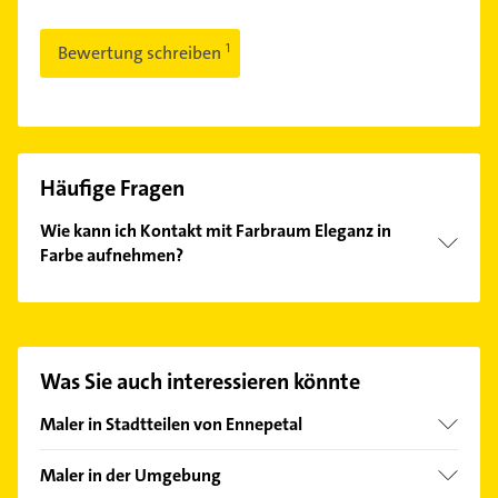
Bewertung schreiben
Häufige Fragen
Wie kann ich Kontakt mit Farbraum Eleganz in
Farbe aufnehmen?
Es ist sehr einfach Kontakt mit Farbraum Eleganz in
Farbe aufzunehmen. Einfach die passenden
Kontaktmöglichkeiten wie Adresse oder Mail in
unserem Kontaktdaten-Bereich auswählen. Hier
Was Sie auch interessieren könnte
finden Sie alle
Kontaktdaten
.
Maler in Stadtteilen von Ennepetal
Altenvoerde
Maler in der Umgebung
Milspe