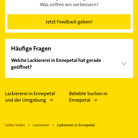
Was sollten wir verbessern?
Jetzt Feedback geben!
Häufige Fragen
Welche Lackiererei in Ennepetal hat gerade
geöffnet?
Im Anbieter-Bereich finden Sie alle
Öffnungszeiten
.
Bitte beachten Sie, dass diese an Sonn- und
Feiertagen abweichen können.
Lackiererei in Ennepetal
Beliebte Suchen in
und der Umgebung
Ennepetal
Gelbe Seiten
Lackiererei
Lackiererei in Ennepetal