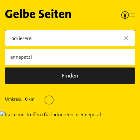
Finden
Umkreis:
0
km